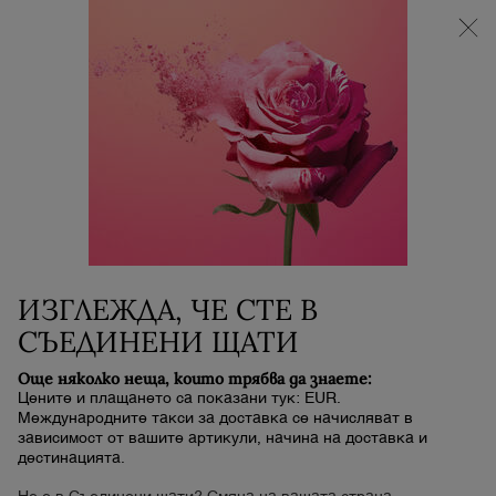
НОВИЯТ LA VIE EST BELLE VERY CHERRY |
НЕСЕСЕР + МОСТРА + МИНИ ПРОДУКТ при
покупка на аромат La Vie Est Belle Very Cherry от
минимум 30 ml.
0
Моята
0 продукт
количка
Main content
Начало
ГРИМ
Сортиране по
СОРТИРАНЕ ПО
Показани са 31
НАЙ-ПРОДАВАНИ
СОРТИРАНЕ
ФИЛТЪР
продукта
ИЗГЛЕЖДА, ЧЕ СТЕ В
СЪЕДИНЕНИ ЩАТИ
Още няколко неща, които трябва да знаете:
Цените и плащането са показани тук: EUR.
Международните такси за доставка се начисляват в
зависимост от вашите артикули, начина на доставка и
дестинацията.