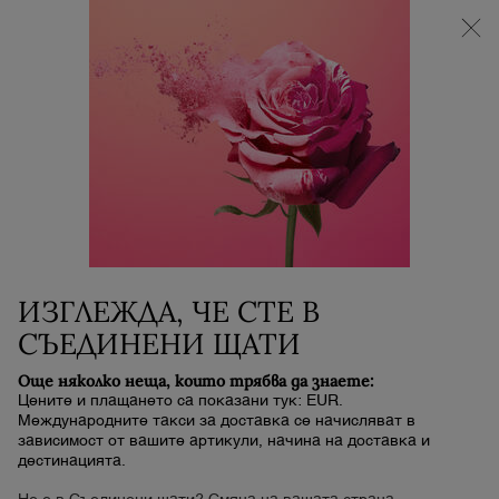
НОВИЯТ LA VIE EST BELLE VERY CHERRY |
НЕСЕСЕР + МОСТРА + МИНИ ПРОДУКТ при
покупка на аромат La Vie Est Belle Very Cherry от
минимум 30 ml.
0
Моята
0 продукт
количка
Main content
EYELINERS & EYE
ИЗГЛЕЖДА, ЧЕ СТЕ В
PENCILS
СЪЕДИНЕНИ ЩАТИ
Още няколко неща, които трябва да знаете:
Цените и плащането са показани тук: EUR.
Международните такси за доставка се начисляват в
зависимост от вашите артикули, начина на доставка и
дестинацията.