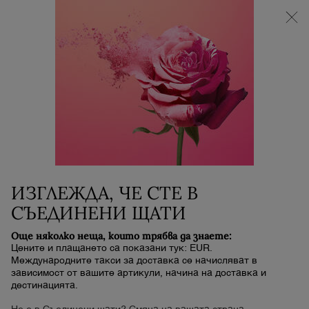
НОВИЯТ LA VIE EST BELLE VERY CHERRY |
НЕСЕСЕР + МОСТРА + МИНИ ПРОДУКТ при
покупка на аромат La Vie Est Belle Very Cherry от
минимум 30 ml.
0
Моята
0 продукт
количка
Main content
ПОРИ
ИЗГЛЕЖДА, ЧЕ СТЕ В
СЪЕДИНЕНИ ЩАТИ
Още няколко неща, които трябва да знаете:
Цените и плащането са показани тук: EUR.
Международните такси за доставка се начисляват в
зависимост от вашите артикули, начина на доставка и
дестинацията.