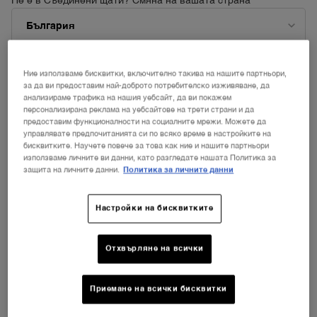
Не е в Съединени щати? Смяна на вашата страна
Начало
ГРИЖА ЗА КОЖА
Сортиране по
СОРТИРАНЕ ПО
Показани са 3 продукта
НАЙ-ПРОДАВАНИ
СОРТИРАНЕ
ФИЛТЪР
Ние използваме бисквитки, включително такива на нашите партньори,
ПРОМЕНЕТЕ ДЪРЖАВАТА / РЕГИОНА
НОВ
за да ви предоставим най-доброто потребителско изживяване, да
анализираме трафика на нашия уебсайт, да ви покажем
персонализирана реклама на уебсайтове на трети страни и да
предоставим функционалности на социалните мрежи. Можете да
управлявате предпочитанията си по всяко време в настройките на
бисквитките. Научете повече за това как ние и нашите партньори
използваме личните ви данни, като разгледате нашата Политика за
защита на личните данни.
Политика за личните данни
Настройки на бисквитките
СЕРУМ CLARIFIQUE BX-
GEL ÉCLAT
INTERCEPTOR™
Отхвърляне на всички
Бързо почистване на петна
Озаряваща почистваща пяна
Още няма отзиви
Още няма отзиви
Приемане на всички бисквитки
Наличен само в 1 размер
Наличен само в 1 размер
30 ml
125 ml