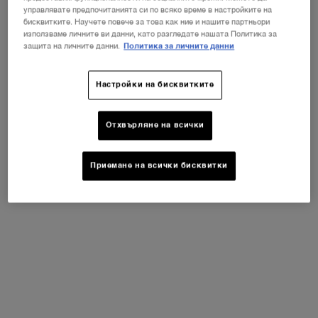
Не е в Съединени щати? Смяна на вашата страна
Безплатна доставка за
управлявате предпочитанията си по всяко време в настройките на
бисквитките. Научете повече за това как ние и нашите партньори
покупки над 51,13€ (100 BGN)
използваме личните ви данни, като разгледате нашата Политика за
защита на личните данни.
Политика за личните данни
Лесно отписване
ПРОМЕНЕТЕ ДЪРЖАВАТА / РЕГИОНА
Настройки на бисквитките
Footer navigation
ГРИЖА ЗА КОЖА
Отхвърляне на всички
Разгледайте грижа за кожа
Приемане на всички бисквитки
Най-продавани
Подаръчни комплекти
ГРИМ
Разгледайте грим
Най-продавани