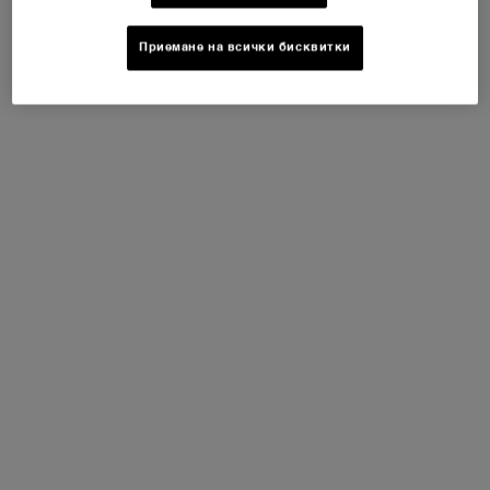
45,00 €
47,00 €
Приемане на всички бисквитки
ДОБАВЯНЕ В КОШНИЦАТА
ДОБАВЯНЕ В КОШНИЦАТА
LASH IDÔLE FLUTTER EXTENSION MASCARA
HYPNÔSE DRAM
БЕСТСЕЛЪР
LASH IDÔLE СПИРАЛА
MONSIEUR BIG MASCARA
СПИРАЛА ЗА ОБЕМ И
Спирала за дълготраен
ПОВДИГАНЕ
внушителен обем до 24 часа
5
2
Още няма отзиви
Цвят:
01 Noir
Цвят:
01 Black