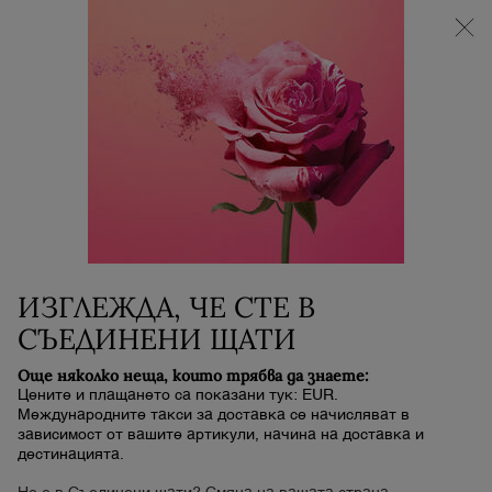
НОВИЯТ LA VIE EST BELLE VERY CHERRY |
НЕСЕСЕР + МОСТРА + МИНИ ПРОДУКТ при
покупка на аромат La Vie Est Belle Very Cherry от
минимум 30 ml.
0
Моята
0 продукт
количка
Main content
MASCARA
ИЗГЛЕЖДА, ЧЕ СТЕ В
СЪЕДИНЕНИ ЩАТИ
Още няколко неща, които трябва да знаете:
Цените и плащането са показани тук: EUR.
Международните такси за доставка се начисляват в
зависимост от вашите артикули, начина на доставка и
дестинацията.