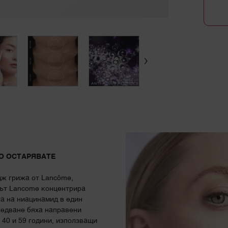
О ОСТАРЯВАТЕ
дж грижа от Lancôme,
път Lancome концентрира
та на ниацинамид в един
ледване бяха направени
40 и 59 години, използващи