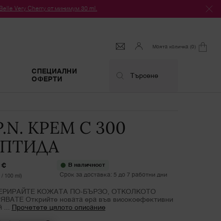
le Very Cherry от минимум 30 ml.
Моята количка
0
0 продукт
СПЕЦИАЛНИ
Търсене
ОФЕРТИ
P.N. КРЕМ С 300
ПТИДА
 €
В наличност
Срок за доставка: 5 до 7 работни дни
 / 100 ml)
ЕРИРАЙТЕ КОЖАТА ПО-БЪРЗО, ОТКОЛКОТО
ВАТЕ Открийте новата ера във високоефективни
 ...
Прочетете цялото описание