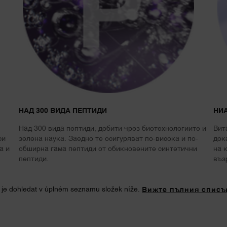
НАД 300 ВИДА ПЕПТИДИ
НИ
Над 300 вида пептиди, добити чрез биотехнологиите и
Вит
си
зелена наука. Заедно те осигуряват по-висока и по-
док
а и
обширна гама пептиди от обикновените синтетични
на 
пептиди.
въз
e je dohledat v úplném seznamu složek níže.
Вижте пълния списъ