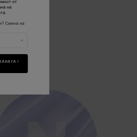
имост от
ина на
та.
и? Смяна на
АВАТА /
А
иацинамида.