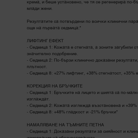
крема, и беше установено, че тя се регенерира по-б
млади жени.
Резултатите са потвърдени по всички клинични пар
още на първата седмица:*
ЛИФТИНГ ЕФЕКТ
- Седмица 1: Кожата е стегната, а зоните загубили с
значително подобрение.
- Седмица 2: По-бързи клинично доказани резултати
плътност.
- Седмица 8: +27% лифтинг, +38% стегнатост, +35% 
КОРЕКЦИЯ НА БРЪЧКИТЕ
- Седмица 1: Бръчките на лицето и шията са по-малк
изглаждат.
- Седмица 2: Кожата изглежда възстановена и +39% 
- Седмица 8: +48% гладкост и -21% бръчки*
НАМАЛЯВАНЕ НА ТЪМНИТЕ ПЕТНА
- Седмица 1: Доказани резултати за сияйност и кли