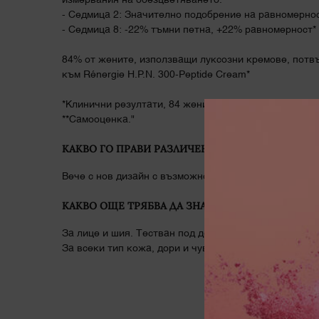
измервания на обезцветяването.
- Седмица 2: Значително подобрение на равномернос
- Седмица 8: -22% тъмни петна, +22% равномерност*
84% от жените, използващи луксозни кремове, потв
към Rénergie H.P.N. 300-Peptide Cream*
*Клинични резултати, 84 жени, множество фототипов
**Самооценка."
КАКВО ГО ПРАВИ РАЗЛИЧЕН
Вече с нов дизайн с възможност за презареждане за
КАКВО ОЩЕ ТРЯБВА ДА ЗНАЕТЕ
За лице и шия. Тестван под дерматологичен контрол
За всеки тип кожа, дори и чувствителна.