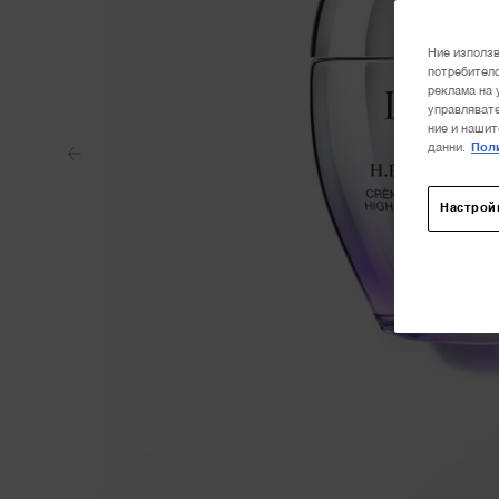
Ние използв
потребителс
реклама на 
управлявате
ние и нашит
данни.
Поли
Настрой