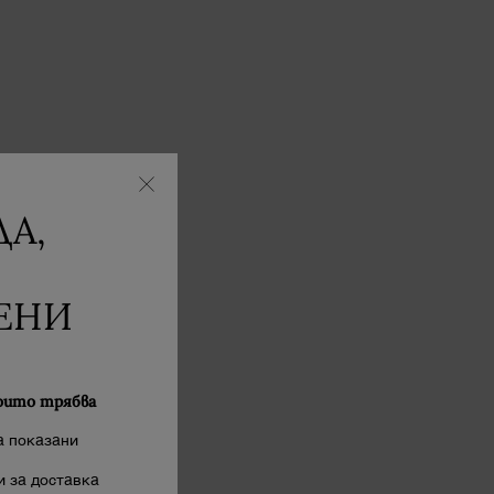
А,
ЕНИ
оито трябва
а показани
 за доставка