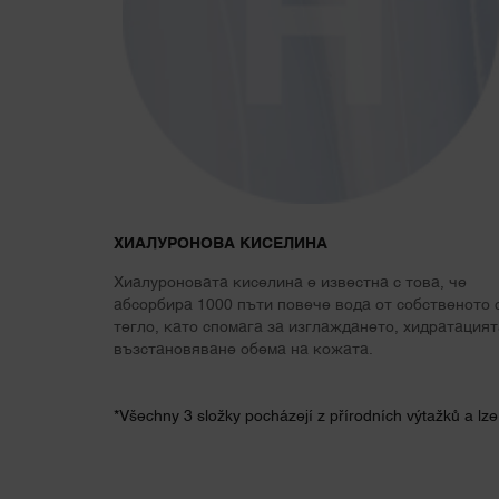
ХИАЛУРОНОВА КИСЕЛИНА
Хиалуроновата киселина е известна с това, че
абсорбира 1000 пъти повече вода от собственото 
тегло, като спомага за изглаждането, хидратацият
възстановяване обема на кожата.
*Všechny 3 složky pocházejí z přírodních výtažků a lz