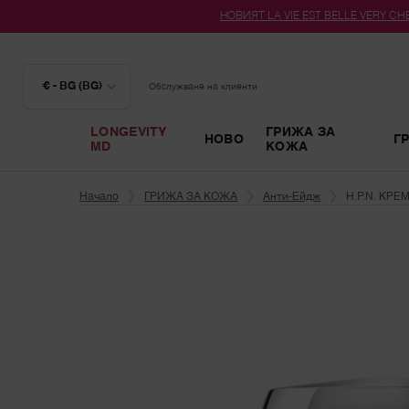
НОВИЯТ LA VIE EST BELLE VERY CHER
€ - BG (BG)
Обслужване на клиенти
LONGEVITY
ГРИЖА ЗА
НОВО
Г
MD
КОЖА
Main content
Начало
ГРИЖА ЗА КОЖА
Анти-Ейдж
H.P.N. КРЕ