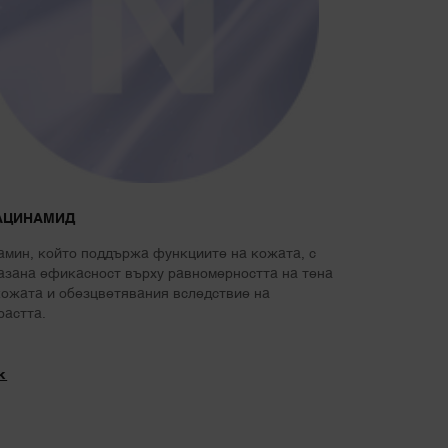
АЦИНАМИД
амин, който поддържа функциите на кожата, с
азана ефикасност върху равномерността на тена
кожата и обезцветявания вследствие на
растта.
к