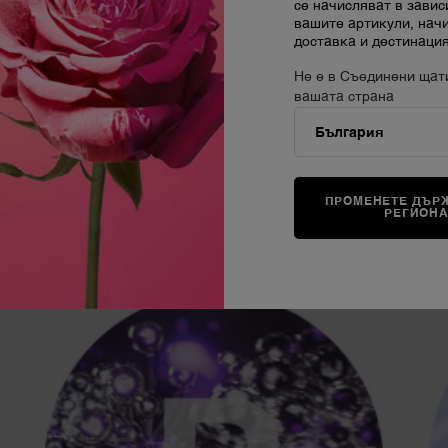
се начисляват в завис
вашите артикули, нач
доставка и дестинация
Не е в Съединени щат
вашата страна
ПРОМЕНЕТЕ ДЪРЖ
РЕГИОН
 на хиалуронова киселина, 300 вида пептиди открити от нас и силата на н