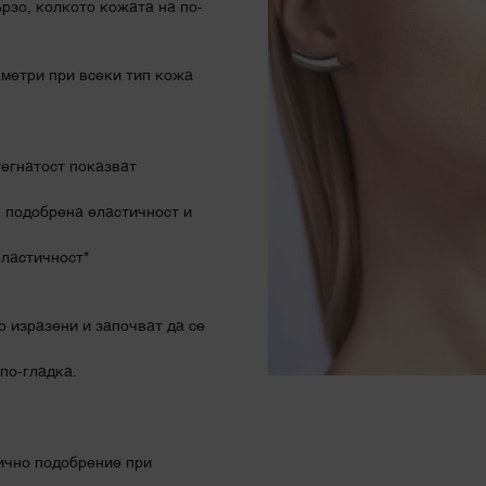
ързо, колкото кожата на по-
аметри при всеки тип кожа
тегнатост показват
, подобрена еластичност и
еластичност*
о изразени и започват да се
по-гладка.
нично подобрение при