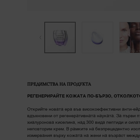
PDP Product description section
ПРЕДИМСТВА НА ПРОДУКТА
РЕГЕНЕРИРАЙТЕ КОЖАТА ПО-БЪРЗО, ОТКОЛКОТ
Открийте новата ера във високоефективни анти-ей
вдъхновени от регенеративната науката. За първи 
хиалуронова киселина, над 300 вида пептиди и сила
неповторим крем. В рамките на безпрецедентно изс
измервания върху кожата на жени на възраст между 