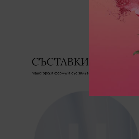
Ingredients
СЪСТАВКИ
Майсторска формула със заявен патент, нова концентрация