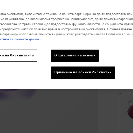
аме бисквитки, включително такива на нашите партньори, за да ви предоставим най
Избран
ко изживяване, да анализираме трафика на нашия уебсайт, да ви покажем персона
уебсайтове на трети страни и да предоставим функционалности на социалните мреж
 предпочитанията си по всяко време в настройките на бисквитките. Научете повече 
е партньори използваме личните ви данни, като разгледате нашата Политика за защ
3
тика за личните данни
ки на бисквитките
Отхвърляне на всички
15
Приемане на всички бисквитки
Количе
−