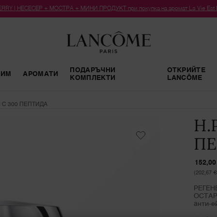
RY | НЕСЕСЕР + МОСТРА + МИНИ ПРОДУКТ при покупка на аромат La Vie Est Bel
ПОДАРЪЧНИ
ОТКРИЙТЕ
РИМ
АРОМАТИ
КОМПЛЕКТИ
LANCÔME
М С 300 ПЕПТИДА
H.
ПЕ
152,00
(202,67 €
РЕГЕН
ОСТАРЯ
анти-ей