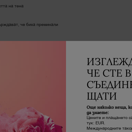
тта на тена
ърждават, че биха преминали
е и етноси.
ИЗГЛЕЖД
ЧЕ СТЕ В
 по-устойчиво бъдеще.
СЪЕДИН
ЩАТИ
.
Още няколко неща, к
да знаете:
Цените и плащането с
тук: EUR.
Международните такси