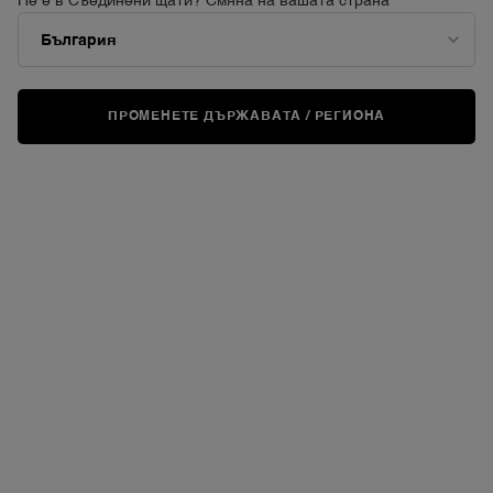
Не е в Съединени щати? Смяна на вашата страна
REFILL
ПРОМЕНЕТЕ ДЪРЖАВАТА / РЕГИОНА