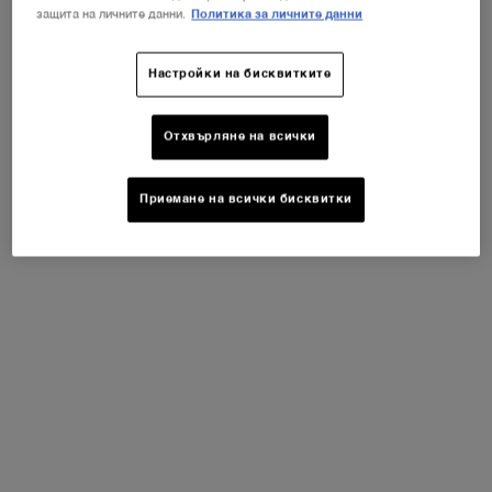
Very Cherry от минимум 30 ml.*
защита на личните данни.
Политика за личните данни
КУПИ СЕГА
Настройки на бисквитките
PDP Product description section
Отхвърляне на всички
Приемане на всички бисквитки