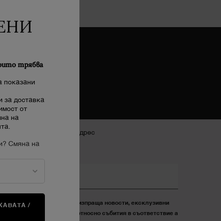
ЕНИ
оито трябва
а показани
 за доставка
имост от
ина на
та.
писване с електронен адрес
и? Смяна на
*)
Задължителни полета
егистрация с имейл
Желая Lancôme да ми изпраща новости, ексклузивни
АВАТА /
А
оферти и информация относно събития в съответствие а