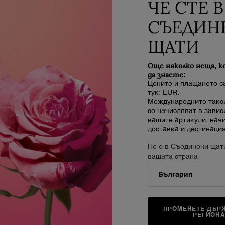
ЧЕ СТЕ В
СЪЕДИН
ЩАТИ
Комплимент мостри
Още няколко неща, к
Лесно отписване
с всяка поръчка
да знаете:
Цените и плащането с
тук: EUR.
Международните такси
се начисляват в завис
вашите артикули, нач
доставка и дестинация
В
За Lancôme
АРОМАТИ
Не е в Съединени щат
90 Години Lancôme
Разгледайте аромати
(
вашата страна
Нашите Оферти
Най-продавани
Black Friday
Подаръчни комплекти
FAQs
Р
Кариери
ПРОМЕНЕТЕ ДЪРЖ
РЕГИОН