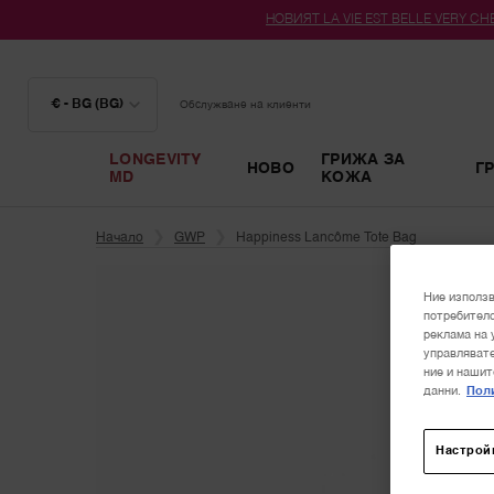
НОВИЯТ LA VIE EST BELLE VERY CHER
€ - BG (BG)
Обслужване на клиенти
LONGEVITY
ГРИЖА ЗА
НОВО
Г
MD
КОЖА
Main content
Начало
GWP
Happiness Lancôme Tote Bag
Ние използв
потребителс
реклама на 
управлявате
ние и нашит
данни.
Поли
Настрой