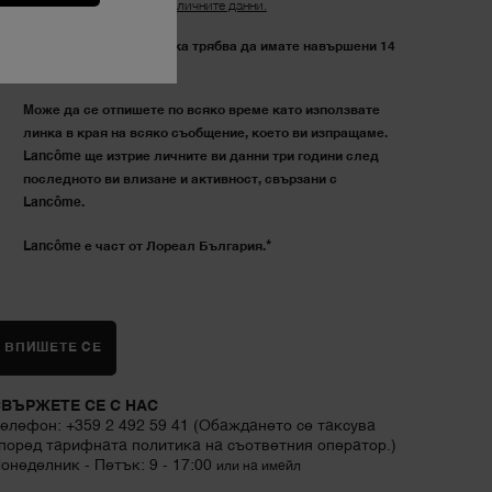
Политиката за защита на личните данни.
За да направите поръчка трябва да имате навършени 14
години.
Може да се отпишете по всяко време като използвате
линка в края на всяко съобщение, което ви изпращаме.
Lancôme ще изтрие личните ви данни три години след
последното ви влизане и активност, свързани с
Lancôme.
*
Lancôme е част от Лореал България.
ВПИШЕТЕ СЕ
ВЪРЖЕТЕ СЕ С НАС
елефон: +359 2 492 59 41 (Обаждането се таксува
поред тарифната политика на съответния оператор.)
онеделник - Петък: 9 - 17:00
или на имейл