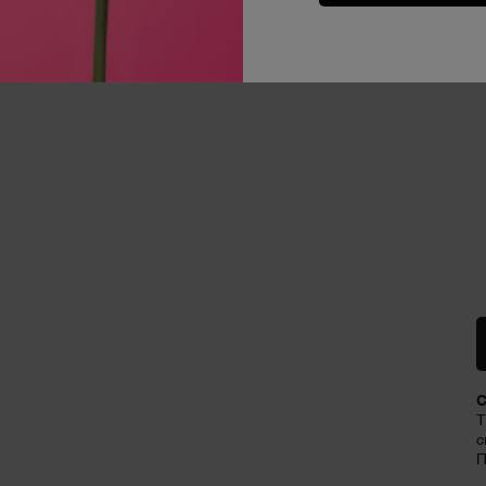
С
Т
с
П