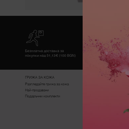
Empty section to remove the tabs
Безплатна доставка за
покупки над 51,13€ (100 BGN)
Footer navigation
ГРИЖА ЗА КОЖА
ГРИМ
Разгледайте грижа за кожа
Разгледайте грим
Най-продавани
Най-продавани
Подаръчни комплекти
Подаръчни комплекти