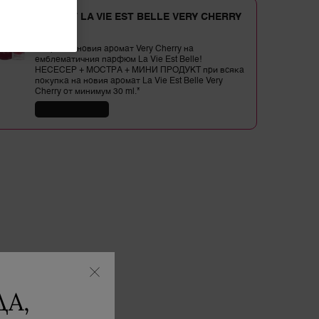
НОВИЯТ LA VIE EST BELLE VERY CHERRY
ⓘ
Открийте новия аромат Very Cherry на
емблематичния парфюм La Vie Est Belle!
НЕСЕСЕР + МОСТРА + МИНИ ПРОДУКТ при всяка
покупка на новия аромат La Vie Est Belle Very
Cherry от минимум 30 ml.*
КУПИ СЕГА
А,