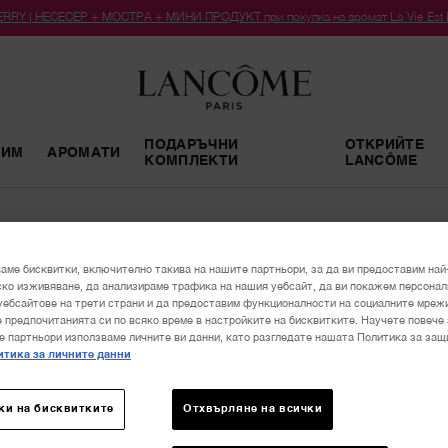
RY | НЕСЕСЕР + МОСТРА + МИНИ ПРОДУКТ при покупка на аромат La Vie Est Bel
ПОДАРЪЧНИ
ОТКРИЙТЕ
РИМ
АРОМАТИ
КОМПЛЕКТИ
LANCÔME
HA
аме бисквитки, включително такива на нашите партньори, за да ви предоставим най
TO
ко изживяване, да анализираме трафика на нашия уебсайт, да ви покажем персона
уебсайтове на трети страни и да предоставим функционалности на социалните мреж
 предпочитанията си по всяко време в настройките на бисквитките. Научете повече 
0,00 €
е партньори използваме личните ви данни, като разгледате нашата Политика за защ
тика за личните данни
Количе
−
ки на бисквитките
Отхвърляне на всички