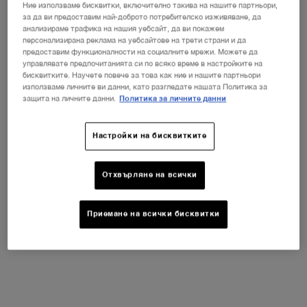
Не е в Съединени щати? Смяна на вашата страна
Ние използваме бисквитки, включително такива на нашите партньори,
за да ви предоставим най-доброто потребителско изживяване, да
анализираме трафика на нашия уебсайт, да ви покажем
персонализирана реклама на уебсайтове на трети страни и да
предоставим функционалности на социалните мрежи. Можете да
управлявате предпочитанията си по всяко време в настройките на
ПРОМЕНЕТЕ ДЪРЖАВАТА / РЕГИОНА
бисквитките. Научете повече за това как ние и нашите партньори
използваме личните ви данни, като разгледате нашата Политика за
защита на личните данни.
Политика за личните данни
Настройки на бисквитките
Отхвърляне на всички
Приемане на всички бисквитки