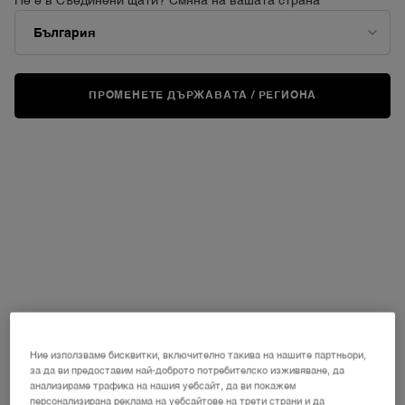
Не е в Съединени щати? Смяна на вашата страна
ПРОМЕНЕТЕ ДЪРЖАВАТА / РЕГИОНА
Ние използваме бисквитки, включително такива на нашите партньори,
за да ви предоставим най-доброто потребителско изживяване, да
анализираме трафика на нашия уебсайт, да ви покажем
персонализирана реклама на уебсайтове на трети страни и да