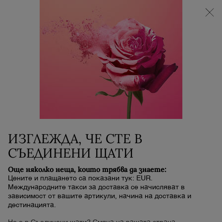
НОВИЯТ LA VIE EST BELLE VERY CHERRY |
НЕСЕСЕР + МОСТРА + МИНИ ПРОДУКТ при
покупка на аромат La Vie Est Belle Very Cherry от
минимум 30 ml.
0
Моята
0 продукт
количка
Main content
Начало
RÉNERGIE C.R.X. TRIPLE
SERUM RETINOL
ИЗГЛЕЖДА, ЧЕ СТЕ В
167,00 €
В наличност
Срок за доставка: 5 до 7 работни
СЪЕДИНЕНИ ЩАТИ
(334,00 € / 100 ml)
дни
Още няколко неща, които трябва да знаете:
5/5
84отзива
Цените и плащането са показани тук: EUR.
Международните такси за доставка се начисляват в
зависимост от вашите артикули, начина на доставка и
дестинацията.
НОВО