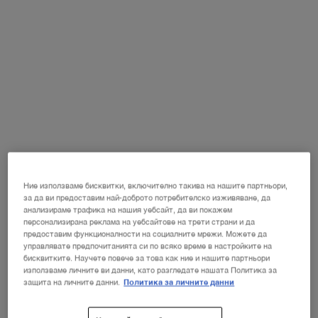
Избрани изберете размер:
50 ml
-
167,00 €
(334,00 € / 100 ml)
20 ml
50 ml
Избрано
, 1 of 2
Избрано
, 2 of 2
82,00 €
167,00 €
НАЙ-ДОБРА ЦЕНА
НОВИЯТ LA VIE EST BELLE VERY
CHERRY
ⓘ
Ние използваме бисквитки, включително такива на нашите партньори,
Открийте новия аромат Very Cherry на
за да ви предоставим най-доброто потребителско изживяване, да
емблематичния парфюм La Vie Est Belle!
анализираме трафика на нашия уебсайт, да ви покажем
НЕСЕСЕР + МОСТРА + МИНИ ПРОДУКТ при
персонализирана реклама на уебсайтове на трети страни и да
всяка покупка на новия аромат La Vie Est Belle
предоставим функционалности на социалните мрежи. Можете да
Very Cherry от минимум 30 ml.*
управлявате предпочитанията си по всяко време в настройките на
КУПИ СЕГА
бисквитките. Научете повече за това как ние и нашите партньори
използваме личните ви данни, като разгледате нашата Политика за
защита на личните данни.
Политика за личните данни