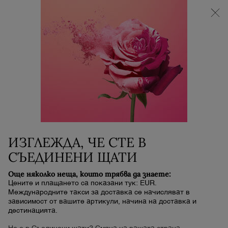
НОВИЯТ LA VIE EST BELLE VERY CHERRY |
НЕСЕСЕР + МОСТРА + МИНИ ПРОДУКТ при
покупка на аромат La Vie Est Belle Very Cherry от
минимум 30 ml.
Main content
0
Моята
0 продукт
количка
ИЗГЛЕЖДА, ЧЕ СТЕ В
СЪЕДИНЕНИ ЩАТИ
Още няколко неща, които трябва да знаете:
Цените и плащането са показани тук: EUR.
Международните такси за доставка се начисляват в
зависимост от вашите артикули, начина на доставка и
дестинацията.