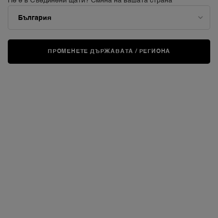
Не е в Съединени щати? Смяна на вашата страна
ЗА ЗРЯЛА ВЪЗРАСТ
Reset
ПРОМЕНЕТЕ ДЪРЖАВАТА / РЕГИОНА
А какво, ако можехте да обърнете видимата
биологична възраст на кожата си?
[Зряла възраст] Въздействайте върху признаците на
стареене след появата им
- лед 55-годишна възраст.
Видимата биологична възраст на кожата, единствената
възраст, която можете да обърнете.
КУПЕТЕ ПРОДУКТИ