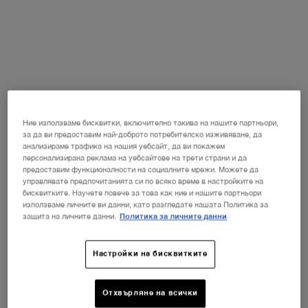
Ние използваме бисквитки, включително такива на нашите партньори,
за да ви предоставим най-доброто потребителско изживяване, да
анализираме трафика на нашия уебсайт, да ви покажем
персонализирана реклама на уебсайтове на трети страни и да
предоставим функционалности на социалните мрежи. Можете да
управлявате предпочитанията си по всяко време в настройките на
бисквитките. Научете повече за това как ние и нашите партньори
използваме личните ви данни, като разгледате нашата Политика за
защита на личните данни.
Политика за личните данни
Настройки на бисквитките
Отхвърляне на всички