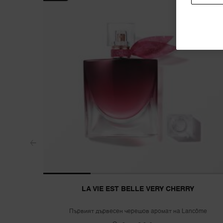
LA VIE EST BELLE VERY CHERRY
Първият дървесен черешов аромат на Lancôme