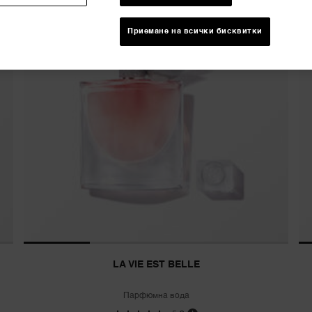
Приемане на всички бисквитки
LA VIE EST BELLE
Парфюмна вода