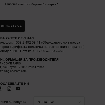
*
Lancôme е част от Лореал България.
ВПИШЕТЕ СЕ
ВЪРЖЕТЕ СЕ С НАС
елефон: +359 2 492 59 41 (Обаждането се таксува
поред тарифната политика на съответния оператор.)
онеделник - Петък: 9 - 17:00
или на имейл
ИНФОРМАЦИЯ ЗА ПРОИЗВОДИТЕЛЯ
ANCOME PARIS
4, rue Royale - 75008 Paris France
uxe@bg.oaccare.com
ПОСЛЕДВАЙТЕ НИ
пция за покупка
€ - BG (BG)