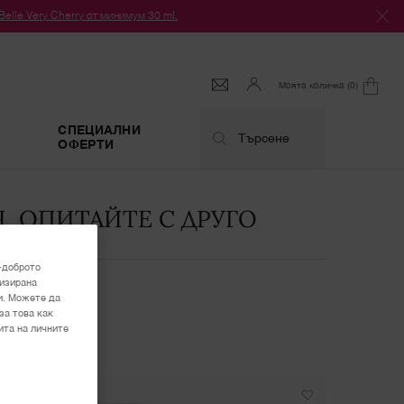
le Very Cherry от минимум 30 ml.
Моята количка
0
0 продукт
СПЕЦИАЛНИ
Търсене
ОФЕРТИ
, ОПИТАЙТЕ С ДРУГО
-доброто
лизирана
и. Можете да
за това как
ита на личните
ЕСТСЕЛЪР
НОВО