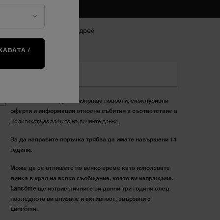
писване с електронен адрес
*)
Задължителни полета
АВАТА /
А
егистрация с имейл
Желая Lancôme да ми изпраща новости, ексклузивни
оферти и информация относно събития в съответствие а
Политиката за защита на личните данни.
За да направите поръчка трябва да имате навършени 14
години.
Може да се отпишете по всяко време като използвате
линка в края на всяко съобщение, което ви изпращаме.
Lancôme ще изтрие личните ви данни три години след
последното ви влизане и активност, свързани с
Lancôme.