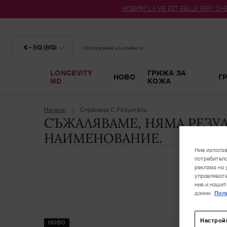
НОВИЯТ LA VIE EST BELLE VERY CHER
€ - BG (BG)
Обслужване на клиенти
LONGEVITY
ГРИЖА ЗА
НОВО
Г
MD
КОЖА
Main content
Начало
Страница С Резултати
СЪЖАЛЯВАМЕ, НЯМА РЕЗУЛ
НАИМЕНОВАНИЕ.
Ние използв
потребителс
реклама на 
управлявате
ние и нашит
данни.
Поли
Настрой
НОВО