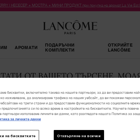
RY | НЕСЕСЕР + МОСТРА + МИНИ ПРОДУКТ при покупка на аромат La Vie Est Bel
ПОДАРЪЧНИ
ОТКРИЙТЕ
РИМ
АРОМАТИ
КОМПЛЕКТИ
LANCÔME
ТАТИ ОТ ВАШЕТО ТЪРСЕНЕ. МОЛЯ
аме бисквитки, включително такива на нашите партньори, за да ви предоставим най
ко изживяване, да анализираме трафика на нашия уебсайт, да ви покажем персона
уебсайтове на трети страни и да предоставим функционалности на социалните мреж
 предпочитанията си по всяко време в настройките на бисквитките. Научете повече 
е партньори използваме личните ви данни, като разгледате нашата Политика за защ
тика за личните данни
ки на бисквитките
Отхвърляне на всички
НОВО
Б