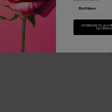
В
За Lancôme
АРОМАТИ
90 Години Lancôme
Разгледайте аромати
(
ПРОМЕНЕТЕ ДЪРЖ
Нашите Оферти
Най-продавани
РЕГИОН
Black Friday
Подаръчни комплекти
FAQs
Р
Кариери