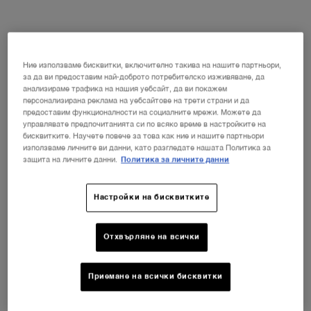
Закупуване на продуктите отделно
IDÔLE
Ние използваме бисквитки, включително такива на нашите партньори,
Парфюмна вода
за да ви предоставим най-доброто потребителско изживяване, да
анализираме трафика на нашия уебсайт, да ви покажем
173,00 €
персонализирана реклама на уебсайтове на трети страни и да
(173,00 € / 100 ml)
предоставим функционалности на социалните мрежи. Можете да
управлявате предпочитанията си по всяко време в настройките на
Количество
бисквитките. Научете повече за това как ние и нашите партньори
−
+
използваме личните ви данни, като разгледате нашата Политика за
защита на личните данни.
Политика за личните данни
100 ml
Настройки на бисквитките
173,00 €
―
Добавяне В Кошницата
IDÔLE
Отхвърляне на всички
IDÔLE
Парфюмна вода
Приемане на всички бисквитки
147,00 €
(147,00 € / 100 ml)