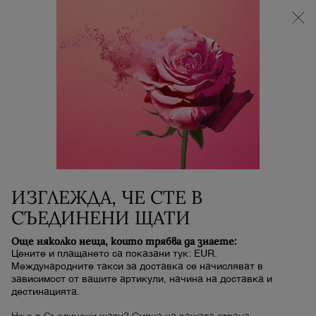
НОВИЯТ LA VIE EST BELLE VERY CHERRY |
НЕСЕСЕР + МОСТРА + МИНИ ПРОДУКТ при
покупка на аромат La Vie Est Belle Very Cherry от
минимум 30 ml.
0
Моята
0 продукт
количка
Main content
Начало
АРОМАТИ
ПАРФЮМ IDOLE + ПЪЛНИТЕЛ
320,00 €
В наличност
Срок за доставка: 5 до 7 работни дни
ИЗГЛЕЖДА, ЧЕ СТЕ В
СЪЕДИНЕНИ ЩАТИ
REFILL
Още няколко неща, които трябва да знаете:
Цените и плащането са показани тук: EUR.
Международните такси за доставка се начисляват в
зависимост от вашите артикули, начина на доставка и
дестинацията.