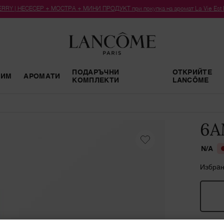
RY | НЕСЕСЕР + МОСТРА + МИНИ ПРОДУКТ при покупка на аромат La Vie Est Bel
ПОДАРЪЧНИ
ОТКРИЙТЕ
РИМ
АРОМАТИ
КОМПЛЕКТИ
LANCÔME
6A
N/A
Избран