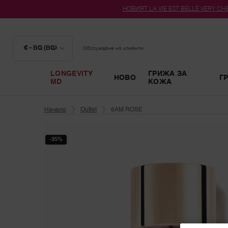
НОВИЯТ LA VIE EST BELLE VERY CHER
€ - BG (BG)
Обслужване на клиенти
LONGEVITY
ГРИЖА ЗА
НОВО
Г
MD
КОЖА
Main content
Начало
Outlet
6AM ROSE
-35%