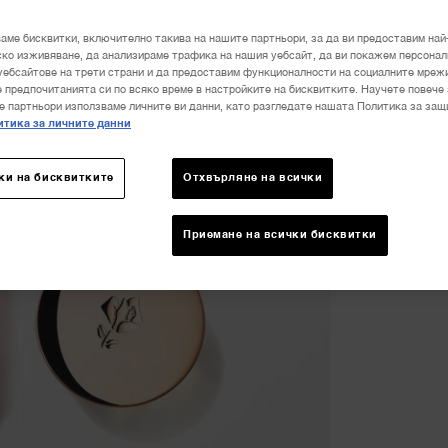
Количе
−
аме бисквитки, включително такива на нашите партньори, за да ви предоставим най
ко изживяване, да анализираме трафика на нашия уебсайт, да ви покажем персона
уебсайтове на трети страни и да предоставим функционалности на социалните мреж
 предпочитанията си по всяко време в настройките на бисквитките. Научете повече 
е партньори използваме личните ви данни, като разгледате нашата Политика за защ
тика за личните данни
ки на бисквитките
Отхвърляне на всички
Приемане на всички бисквитки