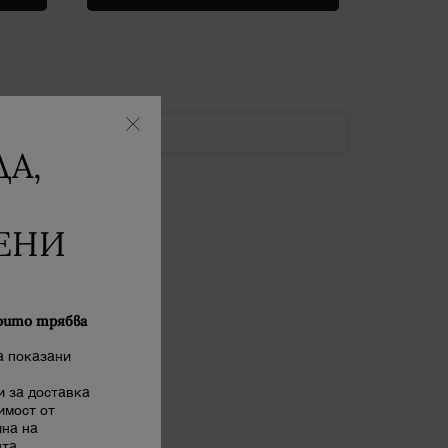
А,
ЕНИ
оито трябва
а показани
 за доставка
имост от
ина на
та.