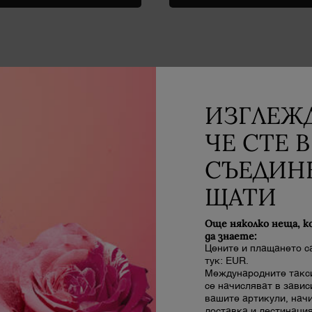
В момента няма ревюта на български.
ИЗГЛЕЖД
е първият, който ще напише отзив за този продукт
ЧЕ СТЕ В
СЪЕДИН
ЩАТИ
Още няколко неща, к
да знаете:
Цените и плащането с
тук: EUR.
Международните такси
се начисляват в завис
вашите артикули, нач
доставка и дестинация