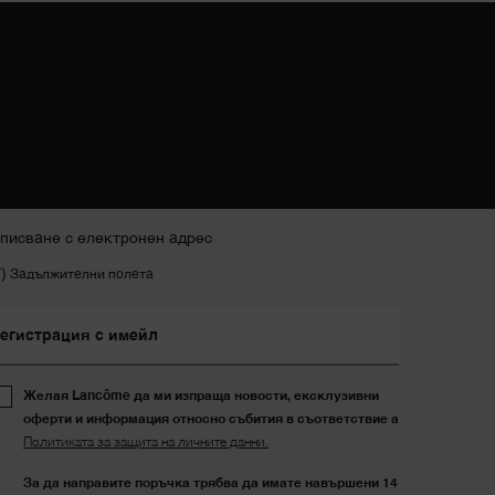
писване с електронен адрес
*)
Задължителни полета
егистрация с имейл
Желая Lancôme да ми изпраща новости, ексклузивни
оферти и информация относно събития в съответствие а
Политиката за защита на личните данни.
За да направите поръчка трябва да имате навършени 14