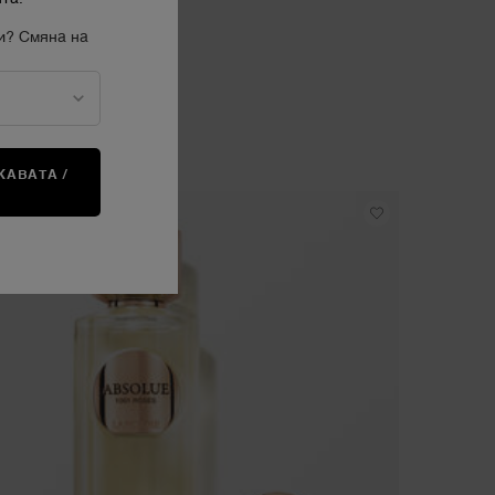
и? Смяна на
АВАТА /
А