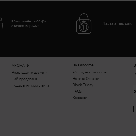
Комплимент мостри
Лесно отписване
с всяка поръчка
В
За Lancôme
АРОМАТИ
90 Години Lancôme
Разгледайте аромати
(
Нашите Оферти
Най-продавани
Black Friday
Подаръчни комплекти
FAQs
Р
Кариери