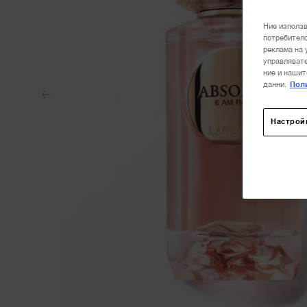
Ние използв
потребителс
реклама на 
управлявате
ние и нашит
данни.
Поли
Настрой