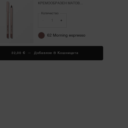
КРЕМООБРАЗЕН МАТОВ
МОЛИВ ЗА УСТНИ С
Количество
ИЗДРЪЖЛИВОСТ ДО 8
ЧАСА
−
+
62 Morning espresso
32,00 €
―
Добавяне В Кошницата
LIP IDÔLE LIP SHAPER