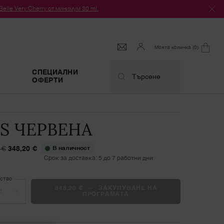
le Very Cherry от минимум 30 ml.
Моята количка
0
0 продукт
СПЕЦИАЛНИ
Търсене
ОФЕРТИ
'S ЧЕРВЕНА
 €
348,20 €
В наличност
цена
цена
Срок за доставка: 5 до 7 работни дни
ство
348,20 €
―
ЗАКУПУВАНЕ НА
+
ПРОГРАМАТА
90'S ЧЕРВЕНА