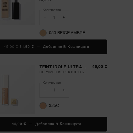
86,00 Lv
Количество
−
+
050 BEIGE AMBRÉ
СТАРА ЦЕНА
НОВА ЦЕНА
45,00 €
31,50 €
―
Добавяне В Кошницата
TEINT IDOLE ULTRA
45,00 €
TEINT IDOLE ULTRA
WEAR CARE&GLOW
СЕРУМЕН КОРЕКТОР СЪС
CONCEALER
СРЕДНО ПОКРИТИЕ,
Количество
КОЙТО МОЖЕ ДА СЕ
НАДГРАЖДА
−
+
325C
45,00 €
―
Добавяне В Кошницата
TEINT IDOLE ULTRA WE