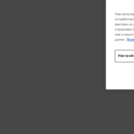
Ние използв
потребителс
реклама на 
управлявате
ние и нашит
данни.
Поли
Настрой