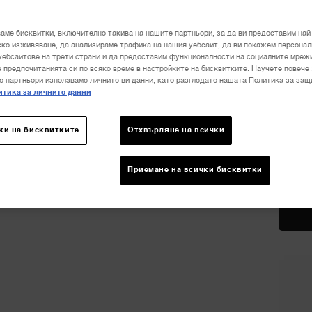
Закупу
аме бисквитки, включително такива на нашите партньори, за да ви предоставим най
ко изживяване, да анализираме трафика на нашия уебсайт, да ви покажем персона
уебсайтове на трети страни и да предоставим функционалности на социалните мреж
 предпочитанията си по всяко време в настройките на бисквитките. Научете повече 
е партньори използваме личните ви данни, като разгледате нашата Политика за защ
тика за личните данни
ки на бисквитките
Отхвърляне на всички
Приемане на всички бисквитки