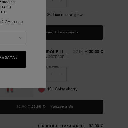
−
+
имост от
ина на
та.
30 Lisa's coral glow
и? Смяна на
45,00 €
―
Добавяне В Кошницата
LIP IDÔLE SQUALANE-12
Стара цена
Нова цена
32,00 €
20,80 €
LIP IDÔLE LIP
SHAPER
КРЕМООБРАЗЕН
АВАТА /
А
МАТОВ МОЛИВ ЗА
Количество
УСТНИ С
ИЗДРЪЖЛИВОСТ
−
+
ДО 8 ЧАСА
101 Spicy cherry
СТАРА ЦЕНА
НОВА ЦЕНА
32,00 €
20,80 €
Уведоми Ме
КОГАТО LIP IDÔLE LIP SH
32,00 €
LIP IDÔLE LIP SHAPER