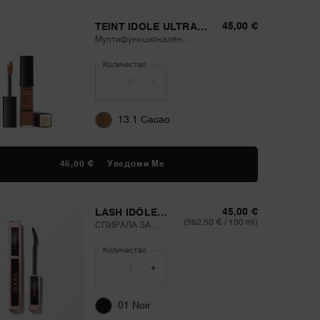
45,00 €
TEINT IDOLE ULTRA
WEAR ALL OVER
Мултифункционален
CONCEALER
коректор
Количество
−
+
13.1 Cacao
45,00 €
Уведоми Ме
КОГАТО TEINT IDOLE ULTRA W
45,00 €
LASH IDÔLE
(562,50 € / 100 ml)
СПИРАЛА
СПИРАЛА ЗА
ОБЕМ И
Количество
ПОВДИГАНЕ
−
+
01 Noir