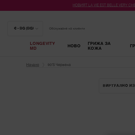
НОВИЯТ LA VIE EST BELLE VERY CHER
€ - BG (BG)
Обслужване на клиенти
LONGEVITY
ГРИЖА ЗА
НОВО
Г
MD
КОЖА
Main content
Начало
90's Червена
ВИРТУАЛНО И