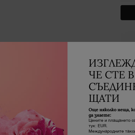
ИЗГЛЕЖД
ЧЕ СТЕ В
СЪЕДИН
ЩАТИ
Още няколко неща, к
да знаете:
Цените и плащането с
тук: EUR.
Международните такси