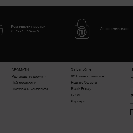
Комплимент мостри
Лесно отписване
с всяка поръчка
В
За Lancôme
АРОМАТИ
90 Години Lancôme
Разгледайте аромати
(
Нашите Оферти
Най-продавани
Black Friday
Подаръчни комплекти
FAQs
Р
Кариери