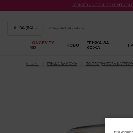
НОВИЯТ LA VIE EST BELLE VERY CHER
€ - BG (BG)
Обслужване на клиенти
LONGEVITY
ГРИЖА ЗА
НОВО
Г
MD
КОЖА
Main content
Начало
ГРИЖА ЗА КОЖА
ПО ПРОДУКТОВА КАТЕГО
Ние използв