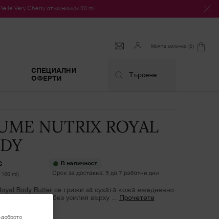
le Very Cherry от минимум 30 ml.
Моята количка
0
0 продукт
СПЕЦИАЛНИ
Търсене
ОФЕРТИ
UME NUTRIX ROYAL
DY
€
В наличност
Срок за доставка: 5 до 7 работни дни
 100 ml)
Royal Body Butter се грижи за сухата кожа ежедневно.
ата се разтапя без усилия върху ...
Прочетете
 описание
-доброто