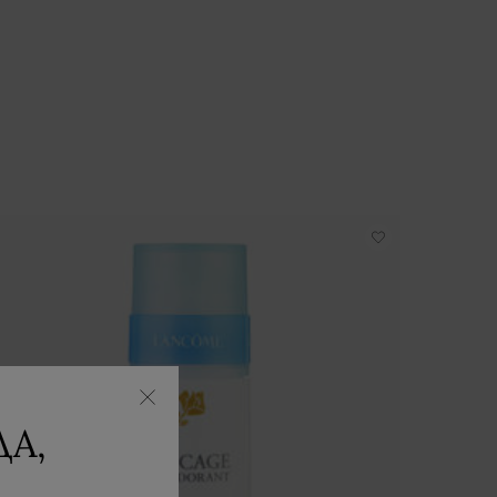
НОВ
-35%
А,