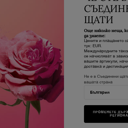
СЪЕДИН
ЩАТИ
Още няколко неща, к
да знаете:
Цените и плащането с
LA VIE EST BELLE FRAGRANCED SHOWER GEL
тук: EUR.
Международните такси
се начисляват в завис
Ароматизиран душ гел
вашите артикули, нач
Още няма отзиви
доставка и дестинация
Наличен само в 1 размер
Не е в Съединени щат
200 ml
вашата страна
52,00 €
EAM
ДОБАВЯНЕ В КОШНИЦАТА
LA VIE EST BELLE
ПРОМЕНЕТЕ ДЪРЖ
РЕГИОН