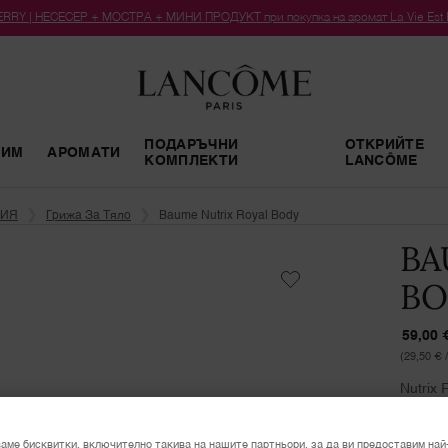
RY | НЕСЕСЕР + МОСТРА + МИНИ ПРОДУКТ при покупка на аромат La Vie Est Bel
ПОДАРЪЧНИ
ОТКРИЙТЕ
РИМ
АРОМАТИ
КОМПЛЕКТИ
LANCÔME
РИЯ
Грижа За Тяло
Baume Nutrix Royal Body
BA
BO
59,00 
(29,50 € /
Nutrix 
Формул
цялото
аме бисквитки, включително такива на нашите партньори, за да ви предоставим най