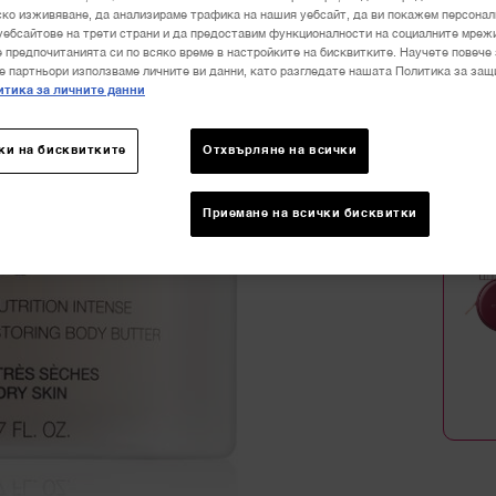
В нали
ко изживяване, да анализираме трафика на нашия уебсайт, да ви покажем персона
59,00 
уебсайтове на трети страни и да предоставим функционалности на социалните мреж
 предпочитанията си по всяко време в настройките на бисквитките. Научете повече 
е партньори използваме личните ви данни, като разгледате нашата Политика за защ
тика за личните данни
ки на бисквитките
Отхвърляне на всички
Количе
−
Приемане на всички бисквитки