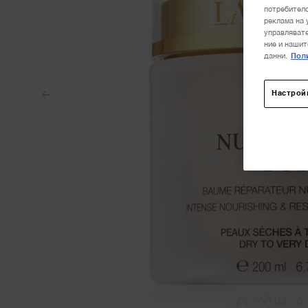
потребителс
реклама на 
управлявате
ние и нашит
данни.
Поли
Настрой