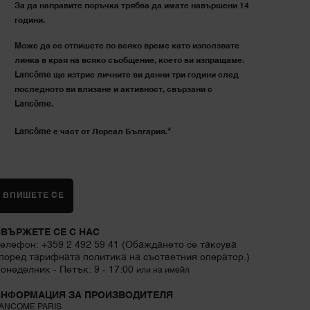
За да направите поръчка трябва да имате навършени 14
години.
Може да се отпишете по всяко време като използвате
линка в края на всяко съобщение, което ви изпращаме.
Lancôme ще изтрие личните ви данни три години след
последното ви влизане и активност, свързани с
Lancôme.
*
Lancôme е част от Лореал България.
ВПИШЕТЕ СЕ
ВЪРЖЕТЕ СЕ С НАС
елефон: +359 2 492 59 41 (Обаждането се таксува
поред тарифната политика на съответния оператор.)
онеделник - Петък: 9 - 17:00
или на имейл
ИНФОРМАЦИЯ ЗА ПРОИЗВОДИТЕЛЯ
ANCOME PARIS