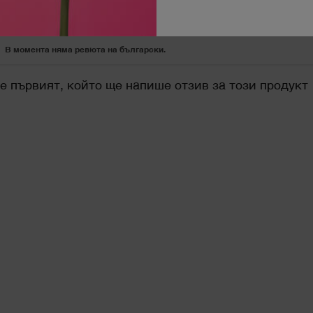
В момента няма ревюта на български.
е първият, който ще напише отзив за този продукт