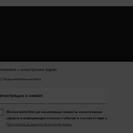
писване с електронен адрес
*)
Задължителни полета
егистрация с имейл
Желая Lancôme да ми изпраща новости, ексклузивни
оферти и информация относно събития в съответствие а
Политиката за защита на личните данни.