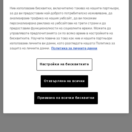
Не е в Съединени щати? Смяна на вашата страна
Ние използваме бисквитки, включително такива на нашите партньори,
за да ви предоставим най-доброто потребителско изживяване, да
анализираме трафика на нашия уебсайт, да ви покажем
персонализирана реклама на уебсайтове на трети страни и да
предоставим функционалности на социалните мрежи. Можете да
ПРОМЕНЕТЕ ДЪРЖАВАТА / РЕГИОНА
управлявате предпочитанията си по всяко време в настройките на
бисквитките. Научете повече за това как ние и нашите партньори
използваме личните ви данни, като разгледате нашата Политика за
защита на личните данни.
Политика за личните данни
Настройки на бисквитките
Отхвърляне на всички
Приемане на всички бисквитки
НОВИЯТ LA VIE EST BELLE VERY
CHERRY
ⓘ
Открийте новия аромат Very Cherry на
емблематичния парфюм La Vie Est Belle!
НЕСЕСЕР + МОСТРА + МИНИ ПРОДУКТ при
всяка покупка на новия аромат La Vie Est Belle