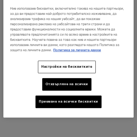
Не е в Съединени щати? Смяна на вашата страна
Ние използваме бисквитки, включително такива на нашите партньори,
за да ви предоставим най-доброто потребителско изживяване, да
анализираме трафика на нашия уебсайт, да ви покажем
персонализирана реклама на уебсайтове на трети страни и да
предоставим функционалности на социалните мрежи. Можете да
ПРОМЕНЕТЕ ДЪРЖАВАТА / РЕГИОНА
управлявате предпочитанията си по всяко време в настройките на
бисквитките. Научете повече за това как ние и нашите партньори
използваме личните ви данни, като разгледате нашата Политика за
защита на личните данни.
Политика за личните данни
Настройки на бисквитките
Отхвърляне на всички
Приемане на всички бисквитки
НОВИЯТ LA VIE EST BELLE VERY
CHERRY
ⓘ
Открийте новия аромат Very Cherry на
емблематичния парфюм La Vie Est Belle!
НЕСЕСЕР + МОСТРА + МИНИ ПРОДУКТ при
всяка покупка на новия аромат La Vie Est Belle