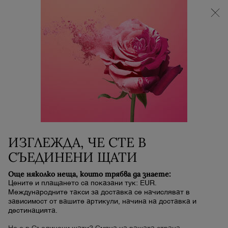
НОВИЯТ LA VIE EST BELLE VERY CHERRY |
НЕСЕСЕР + МОСТРА + МИНИ ПРОДУКТ при
покупка на аромат La Vie Est Belle Very Cherry от
минимум 30 ml.
0
Моята
0 продукт
количка
Main content
Начало
ГРИЖА ЗА КОЖА
DOUCEUR CLEANSING DUO
SET
ИЗГЛЕЖДА, ЧЕ СТЕ В
N/A
Не е в наличност
СЪЕДИНЕНИ ЩАТИ
Разкрийте естествено красива кожа с подхранващ и
нежен ритуал за почистване и тонизиране.
Още няколко неща, които трябва да знаете:
Цените и плащането са показани тук: EUR.
Международните такси за доставка се начисляват в
зависимост от вашите артикули, начина на доставка и
дестинацията.