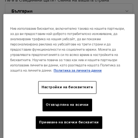
Не е в Съединени щати? Смяна на вашата страна
Ние използваме бисквитки, включително такива на нашите партньори,
ПРОМЕНЕТЕ ДЪРЖАВАТА / РЕГИОНА
за да ви предоставим най-доброто потребителско изживяване, да
анализираме трафика на нашия уебсайт, да ви покажем
персонализирана реклама на уебсайтове на трети страни и да
предоставим функционалности на социалните мрежи. Можете да
управлявате предпочитанията си по всяко време в настройките на
бисквитките. Научете повече за това как ние и нашите партньори
използваме личните ви данни, като разгледате нашата Политика за
защита на личните данни.
Политика за личните данни
Настройки на бисквитките
Отхвърляне на всички
Приемане на всички бисквитки