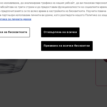
ко изживяване, да анализираме трафика на нашия уебсайт, да ви покажем персона
уебсайтове на трети страни и да предоставим функционалности на социалните мреж
 предпочитанията си по всяко време в настройките на бисквитките. Научете повече 
е партньори използваме личните ви данни, като разгледате нашата Политика за защ
тика за личните данни
Количе
−
ки на бисквитките
Отхвърляне на всички
Приемане на всички бисквитки