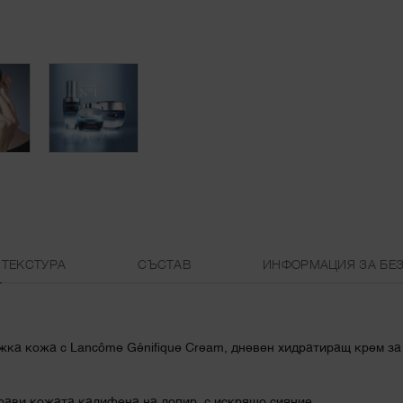
ТЕКСТУРА
СЪСТАВ
ИНФОРМАЦИЯ ЗА БЕ
жка кожа с Lancôme Génifique Cream, дневен хидратиращ крем за
рави кожата кадифена на допир, с искрящо сияние.