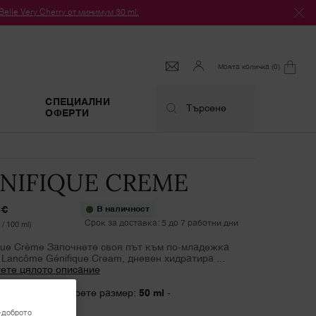
le Very Cherry от минимум 30 ml.
Моята количка
0
0 продукт
СПЕЦИАЛНИ
Търсене
ОФЕРТИ
NIFIQUE CREME
 €
В наличност
Срок за доставка: 5 до 7 работни дни
 / 100 ml)
ique Crème Започнете своя път към по-младежка
 Lancôme Génifique Cream, дневен хидратира ...
ете цялото описание
чност едно изберете размер:
50 ml
-
 €
(230,00 € / 100 ml)
-доброто