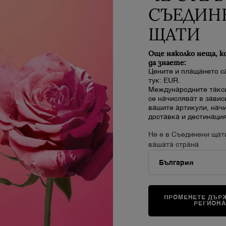
СЪЕДИН
ЩАТИ
Още няколко неща, к
да знаете:
Цените и плащането с
тук: EUR.
Международните такси
HYDRA ZEN ANTI-STRESS RICH CREAM
се начисляват в завис
вашите артикули, нач
Успокояващ хидратиращ богат крем
доставка и дестинация
Още няма отзиви
Не е в Съединени щат
Наличен само в 1 размер
вашата страна
50 ml
67,00 €
ÉNIFIQUE NIGHT
ДОБАВЯНЕ В КОШНИЦАТА
HYDRA ZEN ANTI-S
ПРОМЕНЕТЕ ДЪРЖ
РЕГИОН