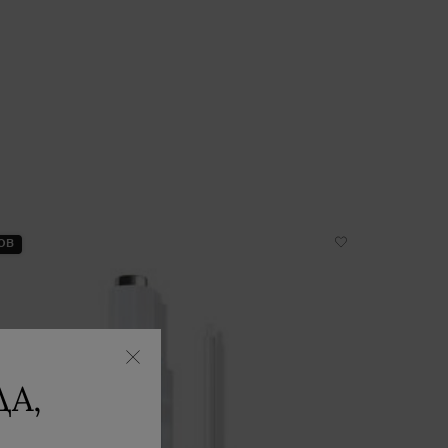
ОВ
А,