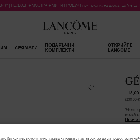
RY | НЕСЕСЕР + МОСТРА + МИНИ ПРОДУКТ при покупка на аромат La Vie Est Bel
ПОДАРЪЧНИ
ОТКРИЙТЕ
РИМ
АРОМАТИ
КОМПЛЕКТИ
LANCÔME
GÉ
115,00
(230,00 €
'Génif
кожа с
Прочет
В нали
115,00
аме бисквитки, включително такива на нашите партньори, за да ви предоставим най