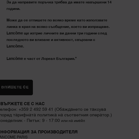
За да направите поръчка трябва да имате навършени 14
години.
Може да се отпишете по всяко време като използвате
линка в края на всяко съобщение, което ви изпращаме.
Lancôme ще изтрие личните ви данни три години след
последното ви влизане и активност, свързани с
Lancôme.
*
Lancôme е част от Лореал България.
ВПИШЕТЕ СЕ
ВЪРЖЕТЕ СЕ С НАС
елефон: +359 2 492 59 41 (Обаждането се таксува
поред тарифната политика на съответния оператор.)
онеделник - Петък: 9 - 17:00
или на имейл
ИНФОРМАЦИЯ ЗА ПРОИЗВОДИТЕЛЯ
ANCOME PARIS