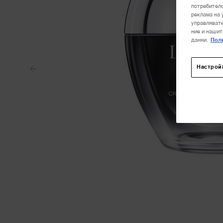
потребителс
реклама на 
управлявате
ние и нашит
данни.
Поли
Настрой