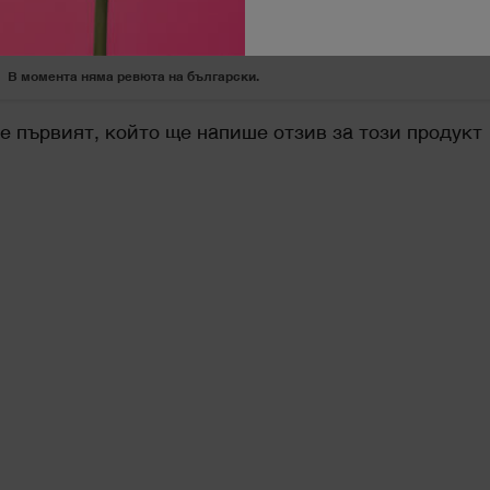
В момента няма ревюта на български.
е първият, който ще напише отзив за този продукт