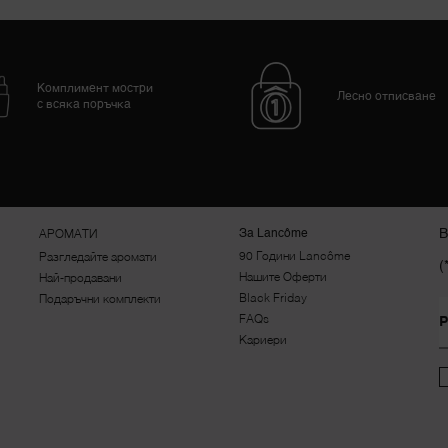
Комплимент мостри
Лесно отписване
с всяка поръчка
В
За Lancôme
АРОМАТИ
90 Години Lancôme
Разгледайте аромати
(
Нашите Оферти
Най-продавани
Black Friday
Подаръчни комплекти
FAQs
Р
Кариери