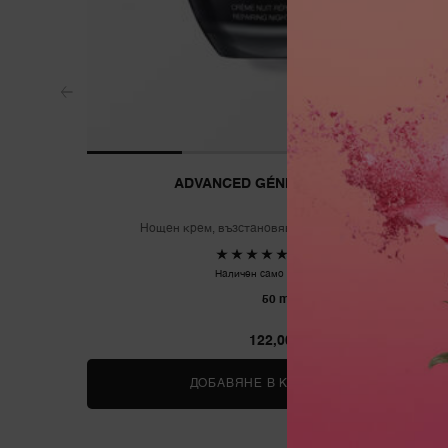
ADVANCED GÉNIFIQUE NIGHT
Нощен крем, възстановяващ кожната бариера
5
2
Наличен само в 1 размер
50 ml
122,00 €
ДОБАВЯНЕ В КОШНИЦАТА
ADVANCED G