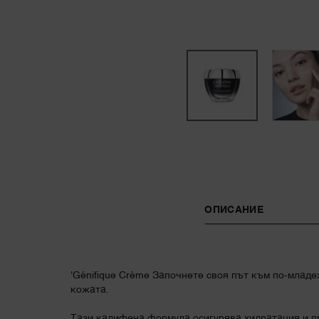
PDP Tabs
ОПИСАНИЕ
'Génifique Crème Започнете своя път към по-младе
кожата.
Тази кадифена формула осигурява хидратация и п