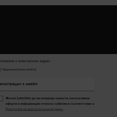
писване с електронен адрес
*)
Задължителни полета
егистрация с имейл
Желая Lancôme да ми изпраща новости, ексклузивни
оферти и информация относно събития в съответствие а
Политиката за защита на личните данни.