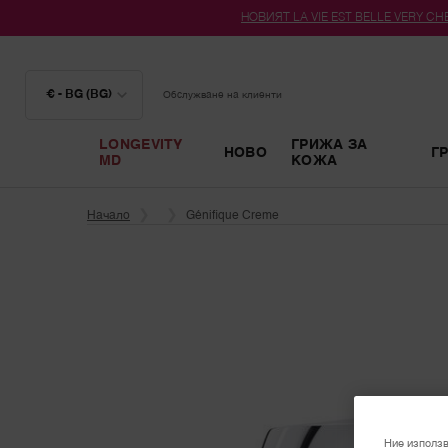
НОВИЯТ LA VIE EST BELLE VERY CHER
€ - BG (BG)
Обслужване на клиенти
LONGEVITY
ГРИЖА ЗА
НОВО
Г
MD
КОЖА
Main content
Начало
Génifique Creme
Ние използв