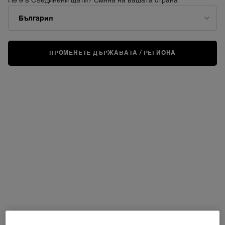
Не е в Съединени щати? Смяна на вашата страна
ПРОМЕНЕТЕ ДЪРЖАВАТА / РЕГИОНА
ВИРТУАЛНО
ИЗПРОБВАНЕ
L'ABSOLU ROUGE DRAMA