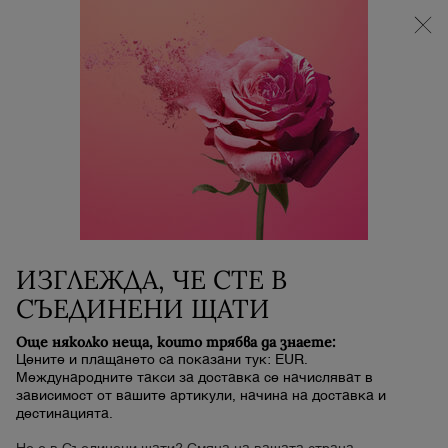
НОВИЯТ LA VIE EST BELLE VERY CHERRY |
НЕСЕСЕР + МОСТРА + МИНИ ПРОДУКТ при
покупка на аромат La Vie Est Belle Very Cherry от
минимум 30 ml.
0
Моята
0 продукт
количка
Main content
Начало
НОВО
L'ABSOLU ROUGE DRAMA
MATTE
ИЗГЛЕЖДА, ЧЕ СТЕ В
N/A
В наличност
Срок за доставка: 5 до 7 работни дни
СЪЕДИНЕНИ ЩАТИ
Още няколко неща, които трябва да знаете:
Цените и плащането са показани тук: EUR.
Международните такси за доставка се начисляват в
зависимост от вашите артикули, начина на доставка и
дестинацията.