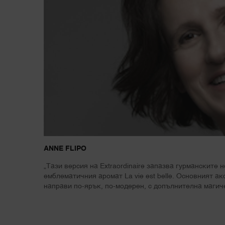
ANNE FLIPO
„Тази версия на Extraordinaire запазва гурманските н
емблематичния аромат La vie est belle. Основният ак
направи по-ярък, по-модерен, с допълнителна магич