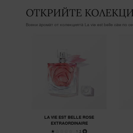
ОТКРИЙТЕ КОЛЕКЦИЯ
Всеки аромат от колекцията La vie est belle сам по 
LA VIE EST BELLE ROSE EXTRAORDINAIRE
LA VIE EST BELLE
LA VIE EST BELLE IRIS ABSOLU
La Vie Est Belle Intensément
LA VIE EST BELLE ROSE
EXTRAORDINAIRE
1
1