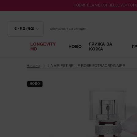
НОВИЯТ LA VIE EST BELLE VERY CHER
€ - BG (BG)
Обслужване на клиенти
LONGEVITY
ГРИЖА ЗА
НОВО
Г
MD
КОЖА
Main content
Начало
LA VIE EST BELLE ROSE EXTRAORDINAIRE
НОВО