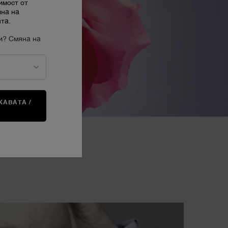
имост от
ина на
та.
и? Смяна на
АВАТА /
А