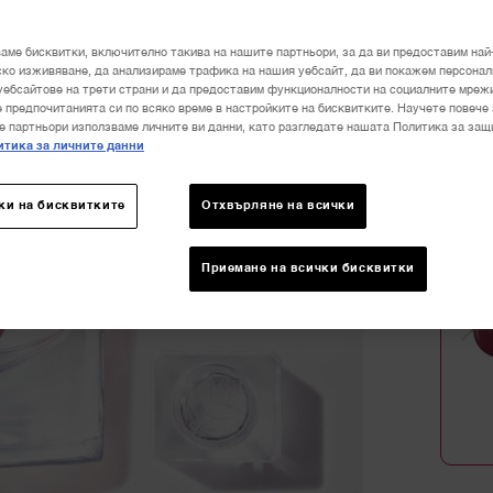
аме бисквитки, включително такива на нашите партньори, за да ви предоставим най
Избран
ко изживяване, да анализираме трафика на нашия уебсайт, да ви покажем персона
уебсайтове на трети страни и да предоставим функционалности на социалните мреж
 предпочитанията си по всяко време в настройките на бисквитките. Научете повече 
е партньори използваме личните ви данни, като разгледате нашата Политика за защ
9
тика за личните данни
Количе
ки на бисквитките
Отхвърляне на всички
−
Приемане на всички бисквитки