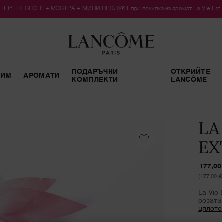
RY | НЕСЕСЕР + МОСТРА + МИНИ ПРОДУКТ при покупка на аромат La Vie Est Bel
ПОДАРЪЧНИ
ОТКРИЙТЕ
РИМ
АРОМАТИ
КОМПЛЕКТИ
LANCÔME
LA
EX
177,00
(177,00 €
La Vie 
розата
цялото