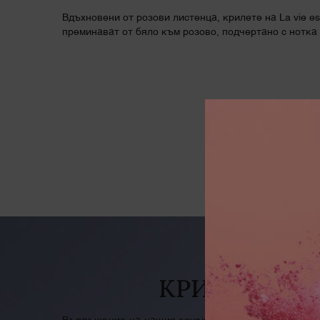
Вдъхновени от розови листенца, крилете на La vie est 
преминават от бяло към розово, подчертано с нотка 
PDP Banner
КРИСТАЛНА 