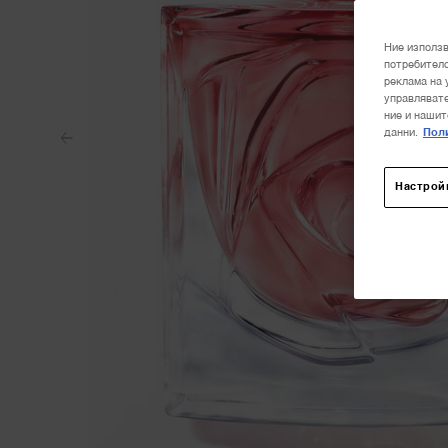
Ние използв
потребителс
реклама на 
управлявате
ние и нашит
данни.
Поли
Настрой