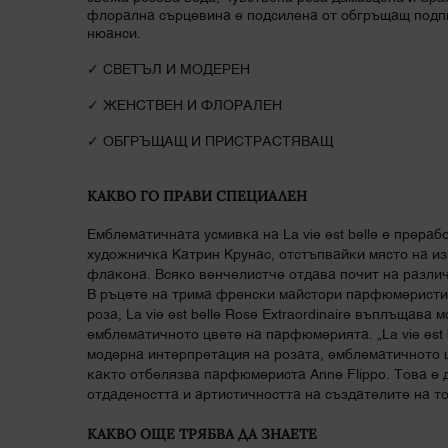
флорална сърцевина е подсилена от обгръщащ подпи
нюанси.
✓ СВЕТЪЛ И МОДЕРЕН
✓ ЖЕНСТВЕН И ФЛОРАЛЕН
✓ ОБГРЪЩАЩ И ПРИСТРАСТЯВАЩ
КАКВО ГО ПРАВИ СПЕЦИАЛЕН
Емблематичната усмивка на La vie est belle е прераб
художничка Катрин Крунас, отстъпвайки място на из
флакона. Всяко венчелистче отдава почит на различ
В ръцете на трима френски майстори парфюмеристи
роза, La vie est belle Rose Extraordinaire въплъщава
емблематичното цвете на парфюмерията. „La vie est be
модерна интерпретация на розата, емблематичното 
както отбелязва парфюмериста Anne Flippo. Това е 
отдадеността и артистичността на създателите на т
КАКВО ОЩЕ ТРЯБВА ДА ЗНАЕТЕ