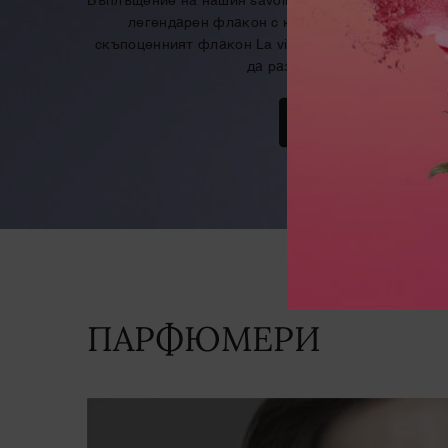
Въплъщение на нашия savoir-faire. Открийте нова
легендарен флакон с кристална усмивка. Из
скъпоценният флакон La vie est belle Rose Extraor
да разцъфти в своето невер
КУПЕТЕ СЕГА
ПАРФЮМЕРИ
ПАРФЮМЕРИ