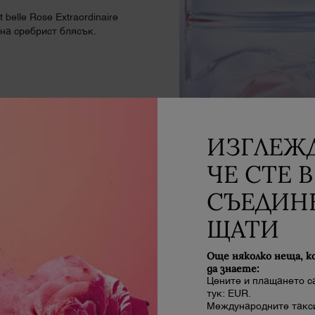
belle Rose Extraordinaire
на сребрист блясък.
ИЗГЛЕЖД
ЧЕ СТЕ В
СЪЕДИН
ЩАТИ
Още няколко неща, к
да знаете:
РОЗА
Цените и плащането с
тук: EUR.
Международните такси