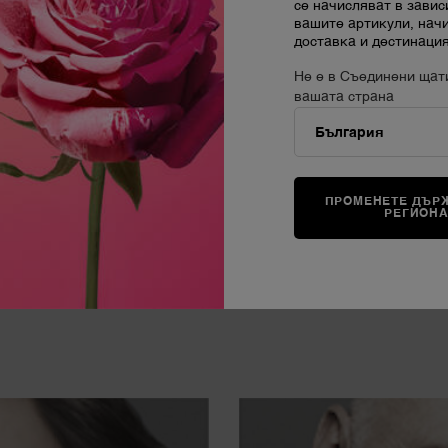
 цветна интерпретация на нашия
се начисляват в завис
ваян като кристална роза,
вашите артикули, нач
доставка и дестинация
dinaire е покана за всяка жена
оятно аз.
Не е в Съединени щат
вашата страна
ПРОМЕНЕТЕ ДЪРЖ
РЕГИОН