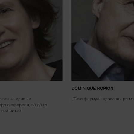
DOMINIQUE ROPION
отки на ирис на
„Тази формула прославя розат
орд е оформен, за да го
еска нотка.