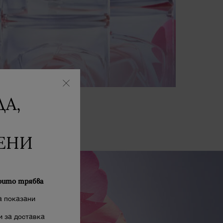
А,
ЕНИ
оито трябва
а показани
 за доставка