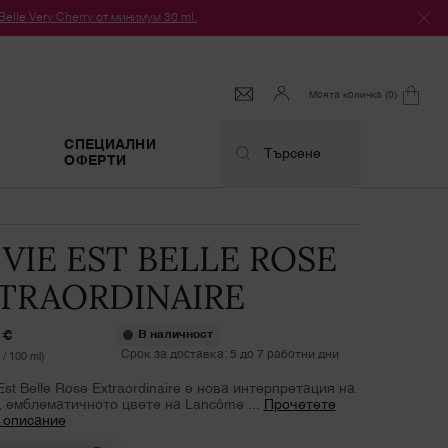
le Very Cherry от минимум 30 ml.
Моята количка
0
0 продукт
СПЕЦИАЛНИ
Търсене
ОФЕРТИ
 VIE EST BELLE ROSE
TRAORDINAIRE
 €
В наличност
Срок за доставка: 5 до 7 работни дни
 / 100 ml)
Est Belle Rose Extraordinaire е нова интерпретация на
, емблематичното цвете на Lancôme ...
Прочетете
 описание