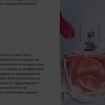
с с дървесни мускусни
отена от известната
ваяна роза в сърцето на
ните аспекти на една жена.
 в търсене на перфектната
 модерна интерпретация на
lle Rose Extraordinaire е
цвете на парфюмерията“,
доказателство за
ози необикновен аромат.