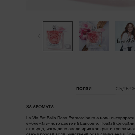
PDP Tabs
ПОЛЗИ
СЪДЪРЖ
ЗА АРОМАТА
La Vie Est Belle Rose Extraordinaire е нова интерпрет
емблематичното цвете на Lancôme. Новата флорална
от сърце, изградено около ирис конкрит и три скъпо
свежа розова вода, чувствена роза дамасцена и Spa