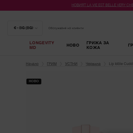
НОВИЯТ LA VIE EST BELLE VERY CHER
€ - BG (BG)
Обслужване на клиенти
LONGEVITY
ГРИЖА ЗА
НОВО
Г
MD
КОЖА
Main content
Начало
ГРИМ
УСТНИ
Червила
Lip Idôle Cud
НОВО