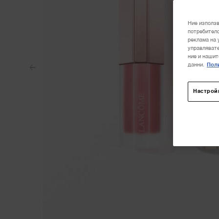
Ние използв
потребителс
реклама на 
управлявате
ние и нашит
данни.
Поли
Настрой