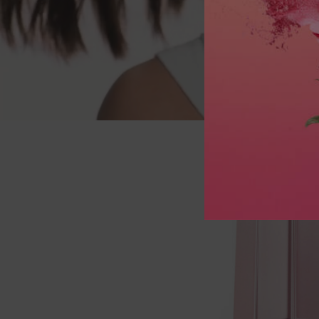
pdp-section-full-two-columns-image_layout