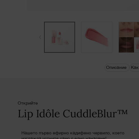
pdp-section-quicklinks
Описание
Как
Открийте
Lip Idôle CuddleBlur™
Нашето първо ефирно кадифено червило, което
изглажда устните само с едно нанасяне!