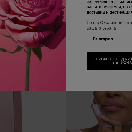
се начисляват в завис
СТ
вашите артикули, нач
доставка и дестинация
Сл
из
Не е в Съединени щат
же
вашата страна
ПРОМЕНЕТЕ ДЪРЖ
РЕГИОН