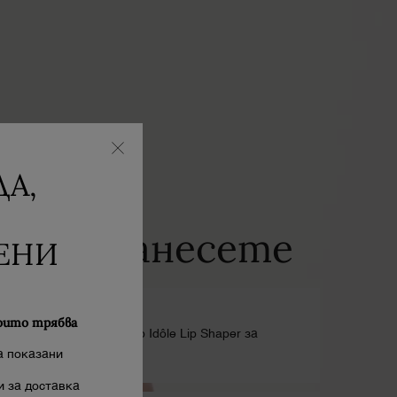
А,
ак да нанесете
ЕНИ
ЪПКА 1
оито трябва
о желаете, нанесете Lip Idôle Lip Shaper за
ецизни контури.
а показани
 за доставка