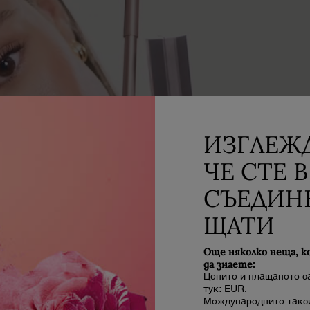
ИЗГЛЕЖД
ЧЕ СТЕ В
К
СЪЕДИН
ЩАТИ
СТ
Още няколко неща, к
Ак
да знаете:
пр
Цените и плащането с
тук: EUR.
Международните такси