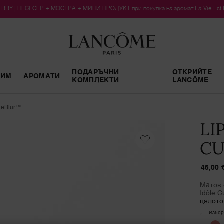
RY | НЕСЕСЕР + МОСТРА + МИНИ ПРОДУКТ при покупка на аромат La Vie Est Bel
ПОДАРЪЧНИ
ОТКРИЙТЕ
РИМ
АРОМАТИ
КОМПЛЕКТИ
LANCÔME
dleBlur™
LI
CU
45,00 
Матов 
Idôle 
цялото
Избер
Изберете