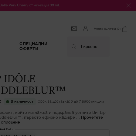
le Very Cherry от минимум 30 ml.
Моята количка
0
0 продукт
СПЕЦИАЛНИ
Търсене
ОФЕРТИ
P IDÔLE
DDLEBLUR™
€
В наличност
Срок за доставка: 5 до 7 работни дни
ефект, който изглажда и подхранва устните Ви. Lip
CuddleBlur™, първото ефирно кадифе ...
Прочетете
 описание
ете Color
 color за Lip Idôle CuddleBlur™