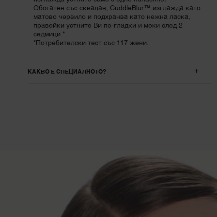
Обогатен със сквалан, CuddleBlur™ изглажда като
матово червило и подхранва като нежна ласка,
правейки устните Ви по-гладки и меки след 2
седмици.*
*Потребителски тест със 117 жени.
КАКВО Е СПЕЦИАЛНОТО?
PDP Description Section Accordion on Mobile
How To Apply