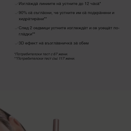
Изглажда линиите на устните до 12 часа*
90% са съгласни, че устните им са подхранени и
хидратирани**
След 2 седмици устните изглеждат и се усещат по-
гладки**
3D ефект на възглавничка за обем
*Потребителски тест с 67 жени.
**Потребителски тест със 117 жени.