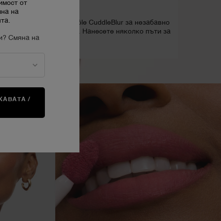
имост от
ЪПКА 2
ина на
та.
ед това нанесете Lip Idôle CuddleBlur за незабавно
гладен кадифен финиш. Нанесете няколко пъти за
и? Смяна на
ланото покритие.
АВАТА /
А