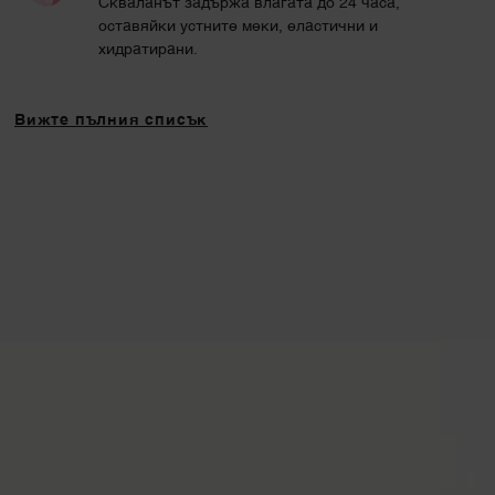
Скваланът задържа влагата до 24 часа,
оставяйки устните меки, еластични и
хидратирани.
Вижте пълния списък