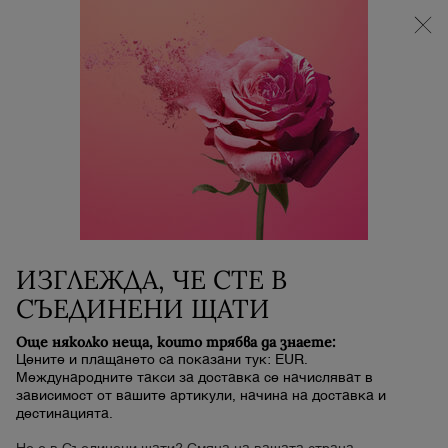
🌟SUPER BRAND DAYS | -25% НА ВСИЧКИ ПРОДУКТИ | -30% ОТСТЪПКА И
3 МИНИ ПРОДУКТА ПРИ ПОКУПКА НАД 119€
0
Моята
0 продукт
количка
Main content
...
ГРИМ
УСТНИ
LIP IDÔLE LIP SHAPER
24,00 €
32,00 €
В наличност
Стара цена
Нова цена
Срок за доставка: 5 до 7 работни дни
КРЕМООБРАЗЕН МАТОВ МОЛИВ ЗА УСТНИ С
ИЗГЛЕЖДА, ЧЕ СТЕ В
ИЗДРЪЖЛИВОСТ ДО 8 ЧАСА
СЪЕДИНЕНИ ЩАТИ
НОВО
Още няколко неща, които трябва да знаете:
Цените и плащането са показани тук: EUR.
Международните такси за доставка се начисляват в
зависимост от вашите артикули, начина на доставка и
дестинацията.