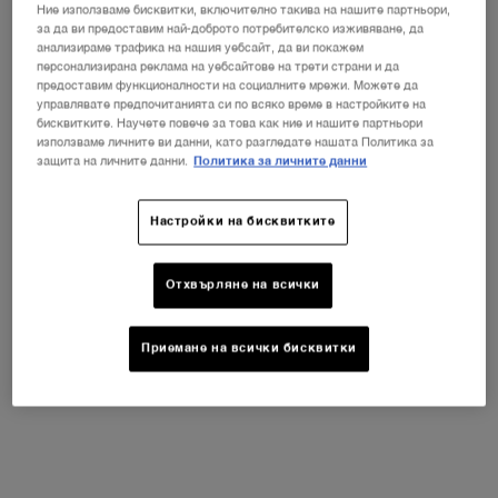
Ние използваме бисквитки, включително такива на нашите партньори,
за да ви предоставим най-доброто потребителско изживяване, да
анализираме трафика на нашия уебсайт, да ви покажем
Изберете Color
Изберете color за LIP IDÔLE LIP SHAPER
персонализирана реклама на уебсайтове на трети страни и да
60 Million-dollar berry
предоставим функционалности на социалните мрежи. Можете да
управлявате предпочитанията си по всяко време в настройките на
бисквитките. Научете повече за това как ние и нашите партньори
използваме личните ви данни, като разгледате нашата Политика за
защита на личните данни.
Политика за личните данни
Всички
Nude
Pink
Brown
Berry
Red
Настройки на бисквитките
Избрано
60 Million-dollar berry, 1 of 1
Отхвърляне на всички
SUPER BRAND DAYS
ⓘ
Приемане на всички бисквитки
-25% ОТСТЪПКА НА ВСИЧКИ ПРОДУКТИ*
-30% ОТСТЪПКА НА ВСИЧКИ ПРОДУКТИ + 3
МИНИ ПРОДУКТА при покупка над 119 €*
КУПИ СЕГА