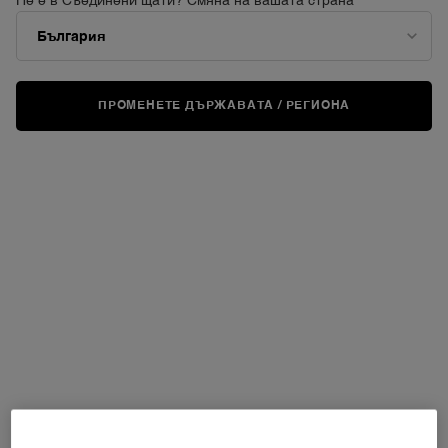
Не е в Съединени щати? Смяна на вашата страна
ПРОМЕНЕТЕ ДЪРЖАВАТА / РЕГИОНА
ВИРТУАЛНО
ИЗПРОБВАНЕ
LIP IDÔLE LIP SHAPER