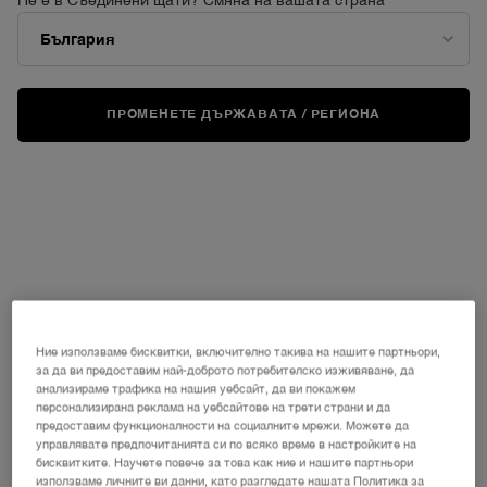
Не е в Съединени щати? Смяна на вашата страна
ПРОМЕНЕТЕ ДЪРЖАВАТА / РЕГИОНА
Ние използваме бисквитки, включително такива на нашите партньори,
за да ви предоставим най-доброто потребителско изживяване, да
анализираме трафика на нашия уебсайт, да ви покажем
персонализирана реклама на уебсайтове на трети страни и да
предоставим функционалности на социалните мрежи. Можете да
управлявате предпочитанията си по всяко време в настройките на
бисквитките. Научете повече за това как ние и нашите партньори
използваме личните ви данни, като разгледате нашата Политика за