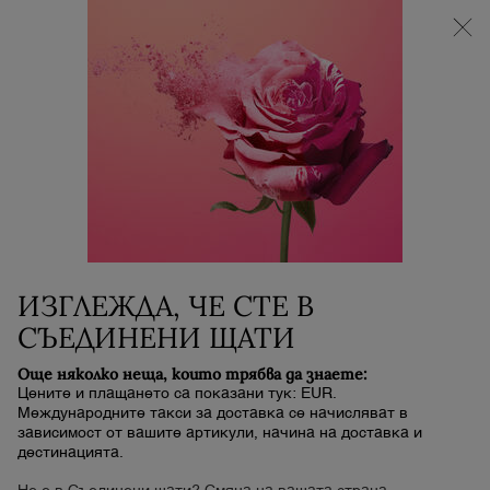
НОВИЯТ LA VIE EST BELLE VERY CHERRY |
НЕСЕСЕР + МОСТРА + МИНИ ПРОДУКТ при
покупка на аромат La Vie Est Belle Very Cherry от
минимум 30 ml.
0
Моята
0 продукт
количка
Main content
...
АРОМАТИ
Absolue Les Parfums
NOT YOUR ROSE
285,00 €
В наличност
Срок за доставка: 5 до 7 работни
ИЗГЛЕЖДА, ЧЕ СТЕ В
(285,00 € / 100 ml)
дни
СЪЕДИНЕНИ ЩАТИ
Още няколко неща, които трябва да знаете:
Цените и плащането са показани тук: EUR.
Международните такси за доставка се начисляват в
зависимост от вашите артикули, начина на доставка и
дестинацията.