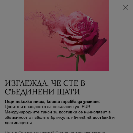
НОВИЯТ LA VIE EST BELLE VERY CHERRY |
НЕСЕСЕР + МОСТРА + МИНИ ПРОДУКТ при
покупка на аромат La Vie Est Belle Very Cherry от
минимум 30 ml.
0
Моята
0 продукт
количка
Main content
СЪЖАЛЯВАМЕ, НЯМА РЕЗУЛТАТИ ОТ ВАШЕТО ТЪРСЕНЕ.
МОЛЯ, ОПИТАЙТЕ С ДРУГО НАИМЕНОВАНИЕ.
Сортиране по
СОРТИРАНЕ ПО
Показани са 276
Най-продавани
СОРТИРАНЕ
продукта
ФИЛТЪР
ИЗГЛЕЖДА, ЧЕ СТЕ В
НОВО
СЪЕДИНЕНИ ЩАТИ
Още няколко неща, които трябва да знаете:
Цените и плащането са показани тук: EUR.
Международните такси за доставка се начисляват в
зависимост от вашите артикули, начина на доставка и
дестинацията.