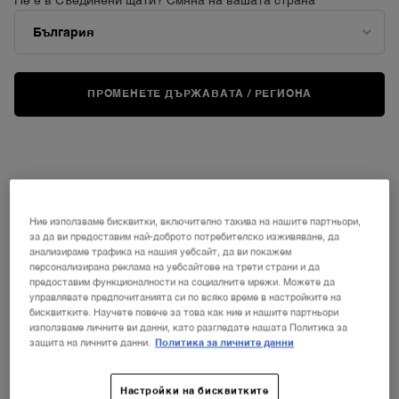
Не е в Съединени щати? Смяна на вашата страна
RÉNERGIE H.P.N. UVMUNE SPF50
СЪСИ КЛУБ СЕТ
CREAM
Комплект за устни с мини трио
ПРОМЕНЕТЕ ДЪРЖАВАТА / РЕГИОНА
Juicy Tubes
5
83
Още няма отзиви
Изберете ИЗБЕРЕТЕ РАЗМЕР
Наличен само в 1 размер
Gift Set
132,00 €
34,00 €
Ние използваме бисквитки, включително такива на нашите партньори,
ДОБАВЯНЕ В КОШНИЦАТА
ДОБАВЯНЕ В КОШНИЦАТА
за да ви предоставим най-доброто потребителско изживяване, да
RÉNERGIE H.P.N. UVMUNE SPF50 CREAM
СЪСИ КЛУБ СЕ
анализираме трафика на нашия уебсайт, да ви покажем
персонализирана реклама на уебсайтове на трети страни и да
предоставим функционалности на социалните мрежи. Можете да
НОВО
управлявате предпочитанията си по всяко време в настройките на
бисквитките. Научете повече за това как ние и нашите партньори
използваме личните ви данни, като разгледате нашата Политика за
защита на личните данни.
Политика за личните данни
Настройки на бисквитките