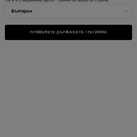
Не е в Съединени щати? Смяна на вашата страна
ПРОМЕНЕТЕ ДЪРЖАВАТА / РЕГИОНА
ВИРТУАЛНО