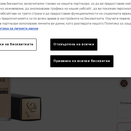
БЕЗУП
аме бисквитки, включително такива на нашите партньори, за да ви предоставим най
ко изживяване, да анализираме трафика на нашия уебсайт, да ви покажем персона
уебсайтове на трети страни и да предоставим функционалности на социалните мреж
 предпочитанията си по всяко време в настройките на бисквитките. Научете повече 
е партньори използваме личните ви данни, като разгледате нашата Политика за защ
Избер
Изберете
тика за личните данни
ки на бисквитките
Отхвърляне на всички
Избра
006 BE
Приемане на всички бисквитки
Избра
038 BE
Избра
Тази в
Количе
−