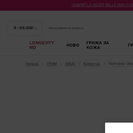
НОВИЯТ LA VIE EST BELLE VERY CHER
€ - BG (BG)
Обслужване на клиенти
LONGEVITY
ГРИЖА ЗА
НОВО
Г
MD
КОЖА
Main content
Начало
ГРИМ
ЛИЦЕ
Коректор
Teint Idole Ult