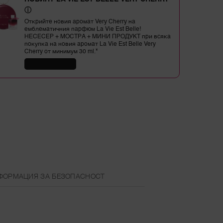
ⓘ
Открийте новия аромат Very Cherry на
емблематичния парфюм La Vie Est Belle!
НЕСЕСЕР + МОСТРА + МИНИ ПРОДУКТ при всяка
покупка на новия аромат La Vie Est Belle Very
Cherry от минимум 30 ml.*
КУПИ СЕГА
ФОРМАЦИЯ ЗА БЕЗОПАСНОСТ