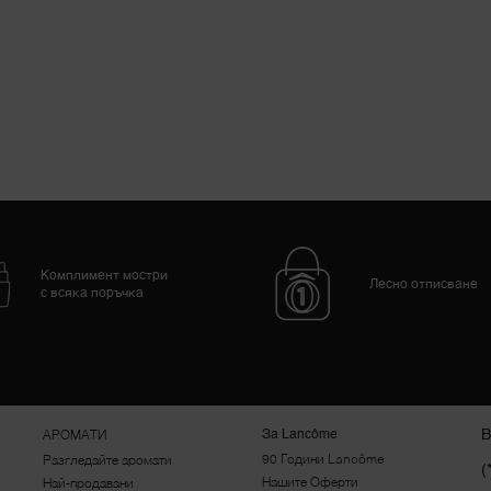
Комплимент мостри
Лесно отписване
с всяка поръчка
В
За Lancôme
АРОМАТИ
90 Години Lancôme
Разгледайте аромати
(
Нашите Оферти
Най-продавани