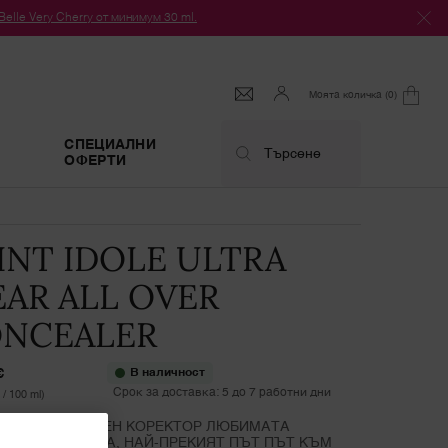
le Very Cherry от минимум 30 ml.
Моята количка
0
0 продукт
СПЕЦИАЛНИ
Търсене
ОФЕРТИ
INT IDOLE ULTRA
AR ALL OVER
NCEALER
€
В наличност
Срок за доставка: 5 до 7 работни дни
 / 100 ml)
ФУНКЦИОНАЛЕН КОРЕКТОР ЛЮБИМАТА
ЛА НА КОЖАТА, НАЙ-ПРЕКИЯТ ПЪТ ПЪТ КЪМ