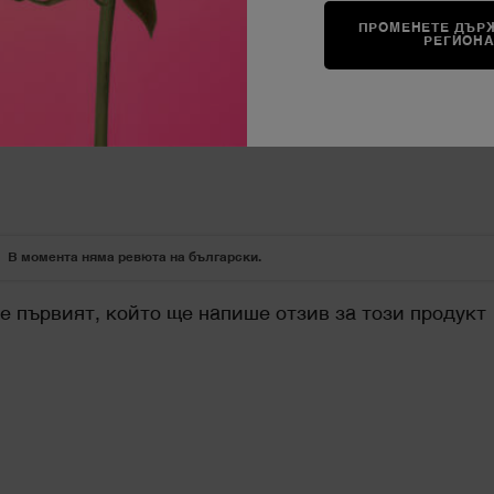
ПРОМЕНЕТЕ ДЪРЖ
45,00 €
РЕГИОН
R
ДОБАВЯНЕ В КОШНИЦАТА
TEINT IDOLE ULTR
В момента няма ревюта на български.
е първият, който ще напише отзив за този продукт