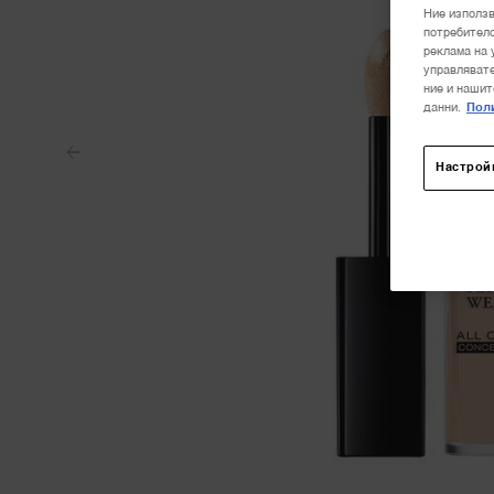
Ние използв
потребителс
реклама на 
управлявате
ние и нашит
данни.
Поли
Настрой