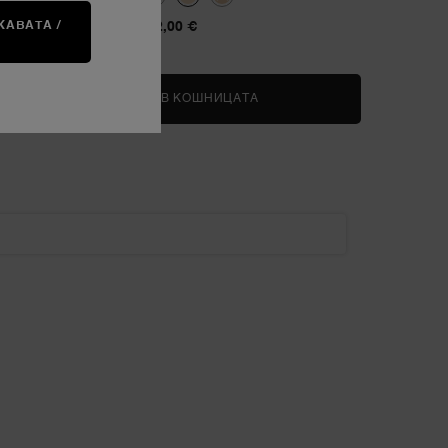
АВАТА /
52,00 €
А
A WEAR CARE&AMP;GLOW CONCEALER
ДОБАВЯНЕ В КОШНИЦАТА
EFFACERNES CONCEALER