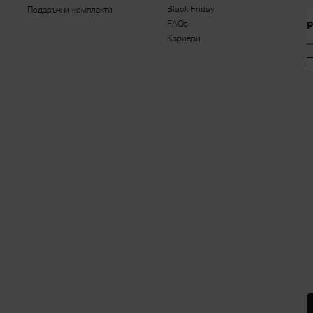
Black Friday
Подаръчни комплекти
FAQs
Р
Кариери