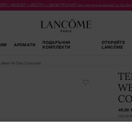
RY | НЕСЕСЕР + МОСТРА + МИНИ ПРОДУКТ при покупка на аромат La Vie Est Bel
ПОДАРЪЧНИ
ОТКРИЙТЕ
РИМ
АРОМАТИ
КОМПЛЕКТИ
LANCÔME
ra Wear All Over Concealer
TE
WE
CO
45,00 
(333,33 €
МУЛТИ
ФОРМУ