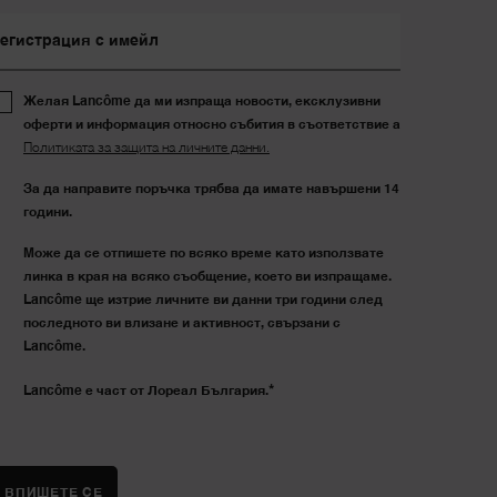
егистрация с имейл
Желая Lancôme да ми изпраща новости, ексклузивни
оферти и информация относно събития в съответствие а
Политиката за защита на личните данни.
За да направите поръчка трябва да имате навършени 14
години.
Може да се отпишете по всяко време като използвате
линка в края на всяко съобщение, което ви изпращаме.
Lancôme ще изтрие личните ви данни три години след
последното ви влизане и активност, свързани с
Lancôme.
*
Lancôme е част от Лореал България.
ВПИШЕТЕ СЕ