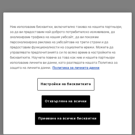
Вижте всички
shades
Ние използваме бисквитки, включително такива на нашите партньори,
НОВИЯТ LA VIE EST BELLE VERY
за да ви предоставим най-доброто потребителско изживяване, да
CHERRY
ⓘ
анализираме трафика на нашия уебсайт, да ви покажем
персонализирана реклама на уебсайтове на трети страни и да
Открийте новия аромат Very Cherry на
емблематичния парфюм La Vie Est Belle!
предоставим функционалности на социалните мрежи. Можете да
НЕСЕСЕР + МОСТРА + МИНИ ПРОДУКТ при
управлявате предпочитанията си по всяко време в настройките на
всяка покупка на новия аромат La Vie Est Belle
бисквитките. Научете повече за това как ние и нашите партньори
Very Cherry от минимум 30 ml.*
използваме личните ви данни, като разгледате нашата Политика за
защита на личните данни.
Политика за личните данни
КУПИ СЕГА
Настройки на бисквитките
Отхвърляне на всички
Приемане на всички бисквитки