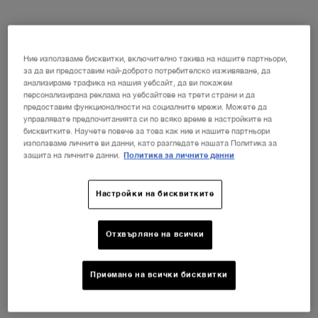
shades
НОВИЯТ LA VIE EST BELLE VERY
CHERRY
ⓘ
Ние използваме бисквитки, включително такива на нашите партньори,
Открийте новия аромат Very Cherry на
за да ви предоставим най-доброто потребителско изживяване, да
емблематичния парфюм La Vie Est Belle!
анализираме трафика на нашия уебсайт, да ви покажем
НЕСЕСЕР + МОСТРА + МИНИ ПРОДУКТ при
персонализирана реклама на уебсайтове на трети страни и да
всяка покупка на новия аромат La Vie Est Belle
предоставим функционалности на социалните мрежи. Можете да
Very Cherry от минимум 30 ml.*
управлявате предпочитанията си по всяко време в настройките на
КУПИ СЕГА
бисквитките. Научете повече за това как ние и нашите партньори
използваме личните ви данни, като разгледате нашата Политика за
защита на личните данни.
Политика за личните данни
Настройки на бисквитките
Отхвърляне на всички
Приемане на всички бисквитки