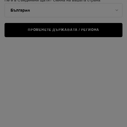
Не е в Съединени щати? Смяна на вашата страна
ПРОМЕНЕТЕ ДЪРЖАВАТА / РЕГИОНА
ВИРТУАЛНО
ИЗПРОБВАНЕ
TEINT IDOLE ULTRA WE