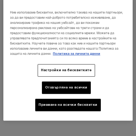
Ние използваме бисквитки, включително такива на нашите партньори,
за да ви предоставим най-доброто потребителско изживяване, да
анализираме трафика на нашия уебсайт, да ви покажем
В наличност едно изберете размер:
Gift Set
-
133,00 €
персонализирана реклама на уебсайтове на трети страни и да
предоставим функционалности на социалните мрежи. Можете да
управлявате предпочитанията си по всяко време в настройките на
Gift Set
Избрано
, 1 of 1
133,00 €
бисквитките. Научете повече за това как ние и нашите партньори
използваме личните ви данни, като разгледате нашата Политика за
защита на личните данни.
Политика за личните данни
НОВИЯТ LA VIE EST BELLE VERY
Настройки на бисквитките
CHERRY
ⓘ
Открийте новия аромат Very Cherry на
емблематичния парфюм La Vie Est Belle!
Отхвърляне на всички
НЕСЕСЕР + МОСТРА + МИНИ ПРОДУКТ при
всяка покупка на новия аромат La Vie Est Belle
Very Cherry от минимум 30 ml.*
Приемане на всички бисквитки
КУПИ СЕГА