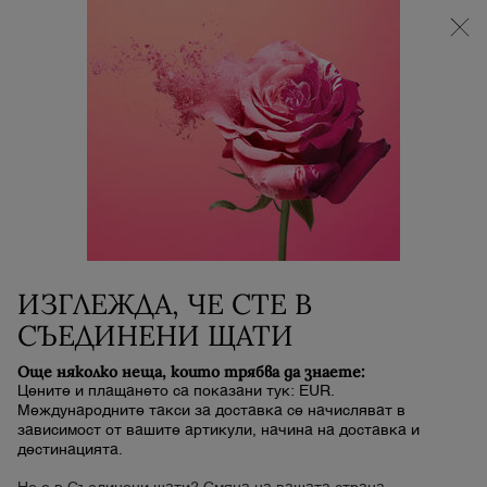
НОВИЯТ LA VIE EST BELLE VERY CHERRY |
НЕСЕСЕР + МОСТРА + МИНИ ПРОДУКТ при
покупка на аромат La Vie Est Belle Very Cherry от
минимум 30 ml.
0
Моята
0 продукт
количка
Main content
Начало
АРОМАТИ
LA VIE EST BELLE VANILLE
NUDE
ИЗГЛЕЖДА, ЧЕ СТЕ В
177,00 €
В наличност
Срок за доставка: 5 до 7 работни дни
СЪЕДИНЕНИ ЩАТИ
Още няколко неща, които трябва да знаете:
HOBO
Цените и плащането са показани тук: EUR.
Международните такси за доставка се начисляват в
зависимост от вашите артикули, начина на доставка и
дестинацията.