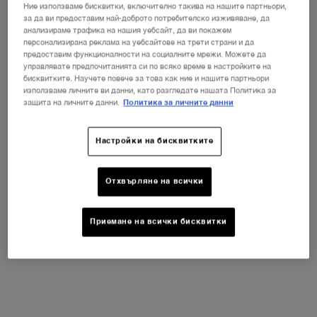
Ние използваме бисквитки, включително такива на нашите партньори,
за да ви предоставим най-доброто потребителско изживяване, да
анализираме трафика на нашия уебсайт, да ви покажем
персонализирана реклама на уебсайтове на трети страни и да
предоставим функционалности на социалните мрежи. Можете да
управлявате предпочитанията си по всяко време в настройките на
бисквитките. Научете повече за това как ние и нашите партньори
използваме личните ви данни, като разгледате нашата Политика за
защита на личните данни.
Политика за личните данни
Настройки на бисквитките
Отхвърляне на всички
Приемане на всички бисквитки