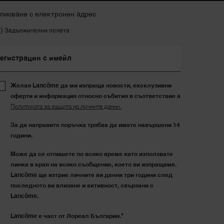
писване с електронен адрес
*)
Задължителни полета
егистрация с имейл
Желая Lancôme да ми изпраща новости, ексклузивни
оферти и информация относно събития в съответствие а
Политиката за защита на личните данни.
За да направите поръчка трябва да имате навършени 14
години.
Може да се отпишете по всяко време като използвате
линка в края на всяко съобщение, което ви изпращаме.
Lancôme ще изтрие личните ви данни три години след
последното ви влизане и активност, свързани с
Lancôme.
*
Lancôme е част от Лореал България.