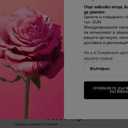
Още няколко неща, к
да знаете:
Цените и плащането с
тук: EUR.
Международните такси
се начисляват в завис
вашите артикули, нач
доставка и дестинация
Не е в Съединени щат
вашата страна
ПРОМЕНЕТЕ ДЪРЖ
РЕГИОН
LA VIE EST BELLE
Парфюмна вода
5
3
Изберете ИЗБЕРЕТЕ РАЗМЕР