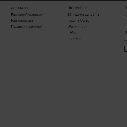
В
За Lancôme
АРОМАТИ
90 Години Lancôme
Разгледайте аромати
(
Нашите Оферти
Най-продавани
Black Friday
Подаръчни комплекти
FAQs
Р
Кариери