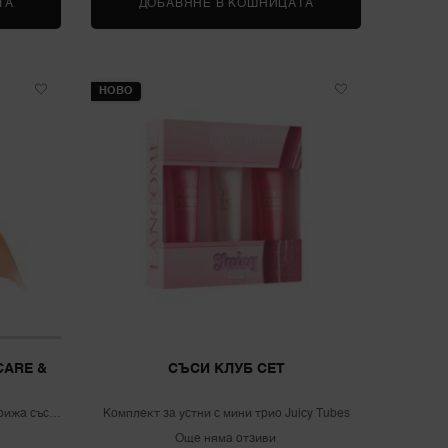
ТА
TEINT IDOLE SHAPE STICK FOUNDATION
ДОБАВЯНЕ В КОШНИЦАТА
SKIN IDÔLE JUICY 
НОВО
CARE &
СЪСИ КЛУБ СЕТ
грижа със
Комплект за устни с мини трио Juicy Tubes
Още няма отзиви