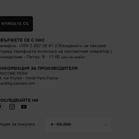
ВПИШЕТЕ СЕ
ВЪРЖЕТЕ СЕ С НАС
елефон: +359 2 492 59 41 (Обаждането се таксува
поред тарифната политика на съответния оператор.)
онеделник - Петък: 9 - 17:00
или на имейл
ИНФОРМАЦИЯ ЗА ПРОИЗВОДИТЕЛЯ
ANCOME PARIS
4, rue Royale - 75008 Paris France
uxe@bg.oaccare.com
ПОСЛЕДВАЙТЕ НИ
пция за покупка
€ - BG (BG)