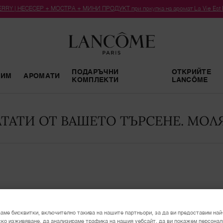
RY | НЕСЕСЕР + МОСТРА + МИНИ ПРОДУКТ при покупка на аромат La Vie Est Bel
ПОДАРЪЧНИ
ОТКРИЙТЕ
РИМ
АРОМАТИ
КОМПЛЕКТИ
LANCÔME
ТАТИ ОТ ВАШЕТО ТЪРСЕНЕ. МОЛЯ
НОВО
аме бисквитки, включително такива на нашите партньори, за да ви предоставим най
ко изживяване, да анализираме трафика на нашия уебсайт, да ви покажем персона