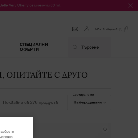
le Very Cherry от минимум 30 ml.
Моята количка
0
0 продукт
СПЕЦИАЛНИ
Търсене
ОФЕРТИ
, ОПИТАЙТЕ С ДРУГО
Сортиране по
Сортиране по
Показани са 276 продукта
Най-продавани
-доброто
лизирана