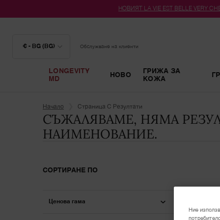
НОВИЯТ LA VIE EST BELLE VERY CHER
€ - BG (BG)
Обслужване на клиенти
LONGEVITY
ГРИЖА ЗА
НОВО
Г
MD
КОЖА
Main content
Начало
Страница С Резултати
СЪЖАЛЯВАМЕ, НЯМА РЕЗУЛ
НАИМЕНОВАНИЕ.
СОРТИРАНЕ ПО
Ценова гама
Ние използв
потребителс