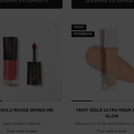
ОБАВЯНЕ В КОШНИЦАТА
RÉNERGIE H.P.N. UVMUNE SPF50 CREAM
ДОБАВЯНЕ В КОШНИЦА
НОВО
ПРЕМИЕРА
BSOLU ROUGE DRAMA INK
TEINT IDOLE ULTRA WEAR 
GLOW
Дълготрайно червило
Фон дьо тен за 24 часа блясък и 
SPF 25
Още няма отзиви
Още няма отзиви