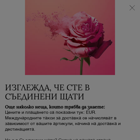
НОВИЯТ LA VIE EST BELLE VERY CHERRY |
НЕСЕСЕР + МОСТРА + МИНИ ПРОДУКТ при
покупка на аромат La Vie Est Belle Very Cherry от
минимум 30 ml.
0
Моята
0 продукт
количка
Main content
...
ГРИМ
ЛИЦЕ
SKIN IDÔLE MAKEUP MAGNET
35,00 €
В наличност
Срок за доставка: 5 до 7 работни дни
ИЗГЛЕЖДА, ЧЕ СТЕ В
СЪЕДИНЕНИ ЩАТИ
Фиксира се бързо, но остава тайна. Нашият
високоефективен микронизиран магнитен пулверизатор
осигуря ...
Прочетете цялото описание
Още няколко неща, които трябва да знаете:
Цените и плащането са показани тук: EUR.
Международните такси за доставка се начисляват в
НОВО
зависимост от вашите артикули, начина на доставка и
дестинацията.