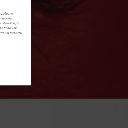
-доброто
лизирана
и. Можете да
за това как
ита на личните