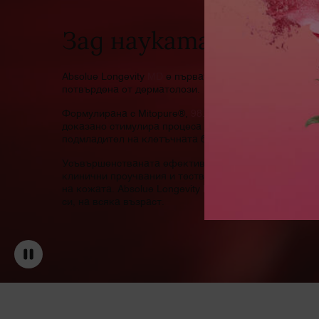
Зад науката
Absolue Longevity
MD
е първата линия на Lancôme за
потвърдена от дерматолози.
Формулирана с Mitopure®,
98.5%
чиста и микронизир
доказано стимулира процеса на митохондриално рец
подмладител на клетъчната батерия.
Усъвършенстваната ефективност на грижата за кож
клинични проучвания и тествана върху повече от
11
на кожата. Absolue Longevity
MD
, обърнете видимата
си, на всяка възраст.