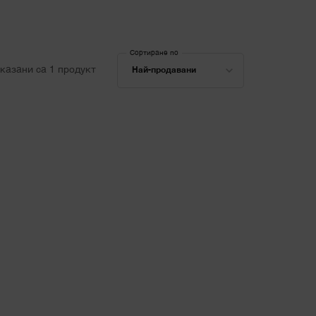
Сортиране по
Сортиране по
казани са 1 продукт
Най-продавани