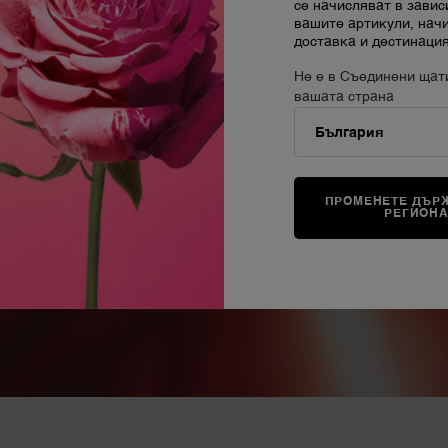
се начисляват в завис
вашите артикули, нач
доставка и дестинация
Не е в Съединени щат
вашата страна
 дълголетие на кожата,
ана форма на Уролитин А,
иклиране и е призната за мощен
ПРОМЕНЕТЕ ДЪРЖ
РЕГИОН
ата е доказана чрез
?6
0+
биомаркера по повърхността
 биологична възраст на кожата