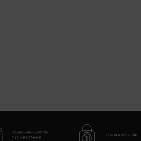
ITY MD ANTICIPATE THE CREAM
Комплимент мостри
Лесно отписване
с всяка поръчка