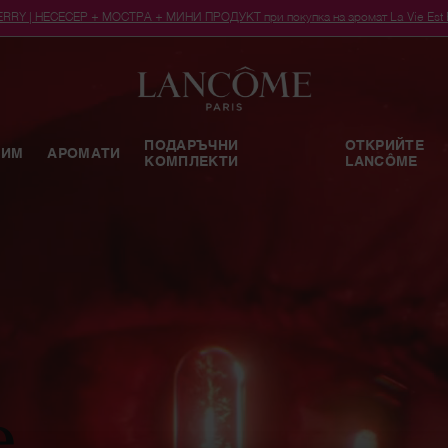
RY | НЕСЕСЕР + МОСТРА + МИНИ ПРОДУКТ при покупка на аромат La Vie Est Bel
ПОДАРЪЧНИ
ОТКРИЙТЕ
РИМ
АРОМАТИ
КОМПЛЕКТИ
LANCÔME
e