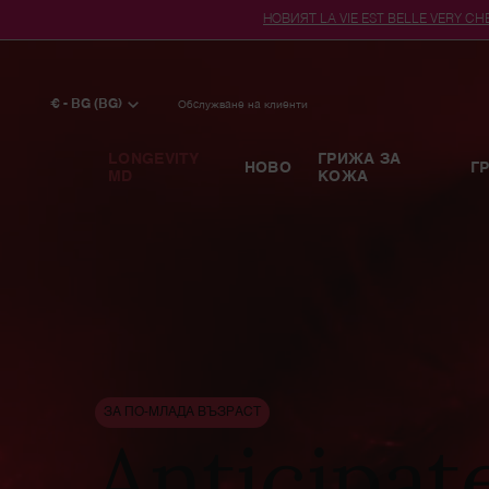
НОВИЯТ LA VIE EST BELLE VERY CHER
Main content
€ - BG (BG)
Обслужване на клиенти
LONGEVITY
ГРИЖА ЗА
НОВО
Г
MD
КОЖА
ЗА ПО-МЛАДА ВЪЗРАСТ
Anticipat