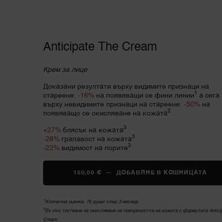
Anticipate The Cream
Крем за лице
Доказани резултати върху видимите признаци на
1
стареене:
-16%
на появяващи се фини линии
а сега 
върху невидимите признаци на стареене:
-50%
на
2
появяващо се окисляване на кожата
3
+27%
блясък на кожата
3
-28%
грапавост на кожата
3
-22%
видимост на порите
160,00 €
―
ДОБАВЯНЕ В КОШНИЦАТА
ABS
1
Клинична оценка, 76 души след 3 месеца
2
Ex vivo тестване на окисляване на повърхността на кожата с формулата Antici
Cream