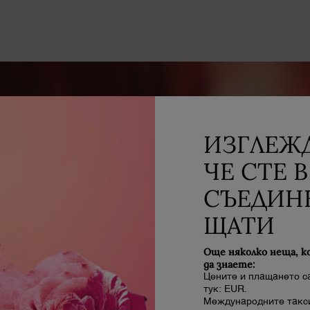
ИЗГЛЕЖД
ЧЕ СТЕ В
СЪЕДИН
ЩАТИ
Още няколко неща, к
да знаете:
Цените и плащането с
тук: EUR.
Международните такси