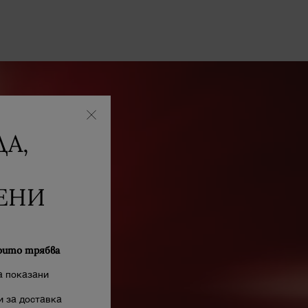
А,
ЕНИ
оито трябва
а показани
 за доставка