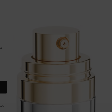
и
OLUE LONGEVITY MD ANTICIPATE THE CREAM
pate