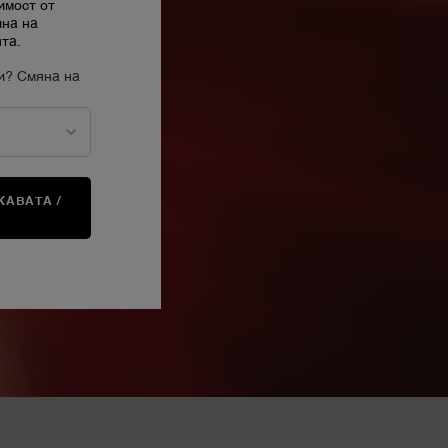
имост от
ина на
та.
и? Смяна на
АВАТА /
А